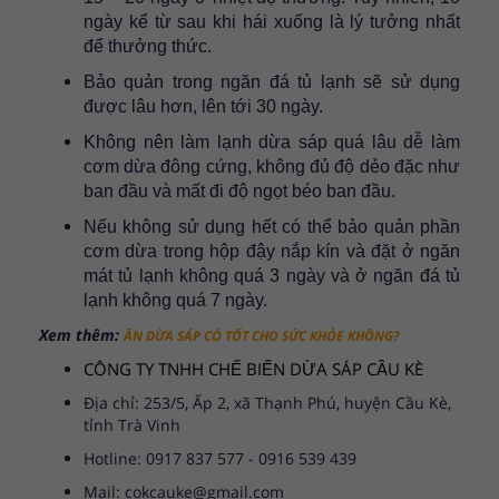
ngày kể từ sau khi hái xuống là lý tưởng nhất
để thưởng thức.
Bảo quản trong ngăn đá tủ lạnh sẽ sử dụng
được lâu hơn, lên tới 30 ngày.
Không nên làm lạnh dừa sáp quá lâu dễ làm
cơm dừa đông cứng, không đủ độ dẻo đặc như
ban đầu và mất đi độ ngọt béo ban đầu.
Nếu không sử dụng hết có thể bảo quản phần
cơm dừa trong hộp đậy nắp kín và đặt ở ngăn
mát tủ lạnh không quá 3 ngày và ở ngăn đá tủ
lạnh không quá 7 ngày.
Xem thêm:
ĂN DỪA SÁP CÓ TỐT CHO SỨC KHỎE KHÔNG?
CÔNG TY TNHH CHẾ BIẾN DỪA SÁP CẦU KÈ
Địa chỉ: 253/5, Ấp 2, xã Thạnh Phú, huyện Cầu Kè,
tỉnh Trà Vinh
Hotline: 0917 837 577 - 0916 539 439
Mail: cokcauke@gmail.com