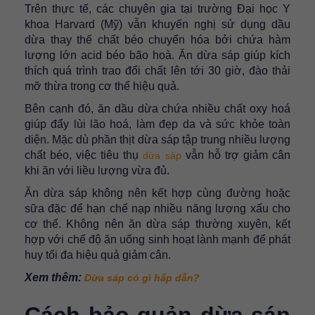
Trên thực tế, các chuyên gia tại trường Đại học Y
khoa Harvard (Mỹ) vẫn khuyến nghị sử dụng dầu
dừa thay thế chất béo chuyển hóa bởi chứa hàm
lượng lớn acid béo bão hoà. Ăn dừa sáp giúp kích
thích quá trình trao đổi chất lên tới 30 giờ, đào thải
mỡ thừa trong cơ thể hiệu quả.
Bên cạnh đó, ăn dầu dừa chứa nhiều chất oxy hoá
giúp đẩy lùi lão hoá, làm đẹp da và sức khỏe toàn
diện. Mặc dù phần thịt dừa sáp tập trung nhiều lượng
chất béo, việc tiêu thụ
vẫn hỗ trợ giảm cân
dừa sáp
khi ăn với liều lượng vừa đủ.
Ăn dừa sáp không nên kết hợp cùng đường hoặc
sữa đặc để hạn chế nạp nhiều năng lượng xấu cho
cơ thể. Không nên ăn dừa sáp thường xuyên, kết
hợp với chế độ ăn uống sinh hoạt lành mạnh để phát
huy tối đa hiệu quả giảm cân.
Xem thêm:
Dừa sáp có gì hấp dẫn?
Cách bảo quản dừa sáp