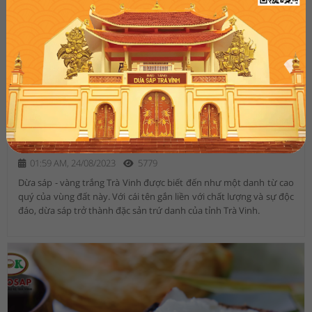
Hành trình thổi hồn cho vàng trắng Trà Vinh
01:59 AM, 24/08/2023
5779
Dừa sáp - vàng trắng Trà Vinh được biết đến như một danh từ cao
quý của vùng đất này. Với cái tên gắn liền với chất lượng và sự độc
đáo, dừa sáp trở thành đặc sản trứ danh của tỉnh Trà Vinh.