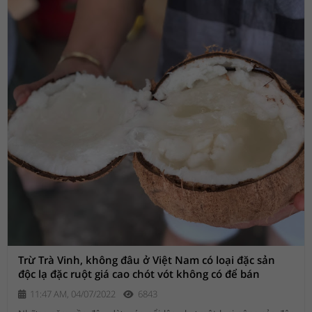
Trừ Trà Vinh, không đâu ở Việt Nam có loại đặc sản
độc lạ đặc ruột giá cao chót vót không có để bán
11:47 AM, 04/07/2022
6843