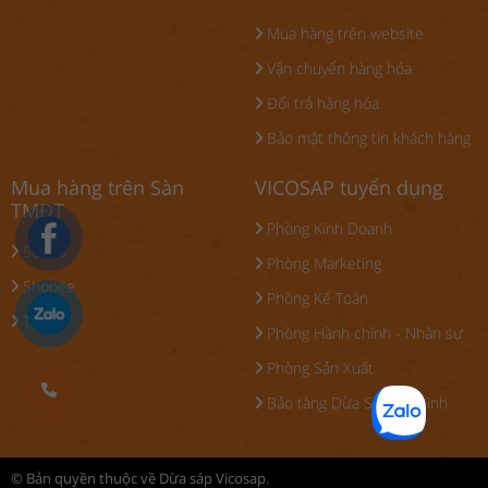
Mua hàng trên website
Vận chuyển hàng hóa
Đổi trả hàng hóa
Bảo mật thông tin khách hàng
Mua hàng trên Sàn
VICOSAP tuyển dụng
TMĐT
Phòng Kinh Doanh
Sendo
Phòng Marketing
Shopee
Phòng Kế Toán
Tiki
Phòng Hành chính - Nhân sự
Phòng Sản Xuất
Bảo tàng Dừa Sáp Trà Vinh
© Bản quyền thuộc về Dừa sáp Vicosap.