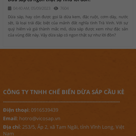
04:40 AM, 05/09/2023
7604
Dừa sáp, hay còn được gọi là dừa kem, đặc ruột, cơm dày, nước
sệt, là loại trái đặc biệt của mảnh đất nghĩa tình Trà Vinh. Với sự
quý hiếm và giá thành mắc mỏ, dừa sáp được xem như đặc sản
của vùng đất này. Vậy dừa sáp có ngon thật sự như lời đồn?
CÔNG TY TNHH CHẾ BIẾN DỪA SÁP CẦU KÈ
-----------------------------------------------------------------------------
Điện thoại
: 0916539439
Email
:
hotro@vicosap.vn
Địa chỉ
: 253/5, Ấp 2, xã Tam Ngãi, tỉnh Vĩnh Long, Việt
Nam