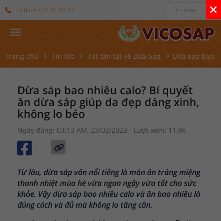
Hotline:
0916539439
Trang chủ
Tin tức
Tất tần tật về Dừa Sáp
Dừa sáp bao nh
Dừa sáp bao nhiêu calo? Bí quyết
ăn dừa sáp giúp da đẹp dáng xinh,
không lo béo
Ngày đăng: 03:13 AM, 23/02/2023
- Lượt xem: 11.9k
Từ lâu, dừa sáp vốn nổi tiếng là món ăn tráng miệng
thanh nhiệt mùa hè vừa ngon ngậy vừa tốt cho sức
khỏe. Vậy dừa sáp bao nhiêu calo và ăn bao nhiêu là
đúng cách và đủ mà không lo tăng cân.