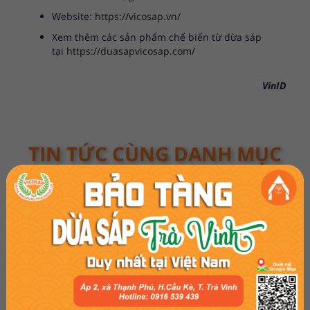
Website:
https://vicosap.vn/
Xem thêm các sản phẩm chế biến từ dừa sáp
tại
https://duasapvicosap.com/
VinID
TIN TỨC CÙNG DANH MỤC