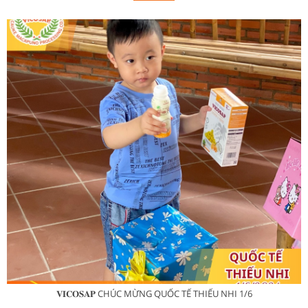
𝐕𝐈𝐂𝐎𝐒𝐀𝐏 CHÚC MỪNG QUỐC TẾ THIẾU NHI 1/6