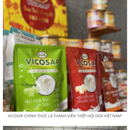
VICOSAP CHÍNH THỨC LÀ THÀNH VIÊN "HIỆP HỘI DỪA VIỆT NAM"