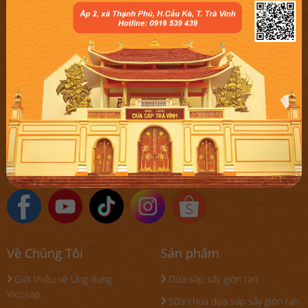
Điện thoại
: 0916539439
Email
:
hotro@vicosap.vn
Địa chỉ
: 253/5, Ấp 2, xã Tam Ngãi, tỉnh Vĩnh Long, Việt
Nam
GPDKKD
: 2100658251 do sở KH & ĐT tỉnh Trà Vinh cấp
lần 2 ngày 22/11/2022
Giải quyết các vấn đề liên quan bảo vệ quyền lợi người
tiêu dùng
Email:
hotro@vicosap.vn
Về Chúng Tôi
Sản phẩm
Giới thiệu về Ứng dụng
Dừa sáp sấy giòn tan
Vicosap
Sữa chua dừa sáp sấy giòn tan