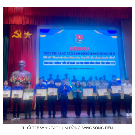
TUỔI TRẺ SÁNG TẠO CỤM ĐỒNG BẰNG SÔNG TIỀN