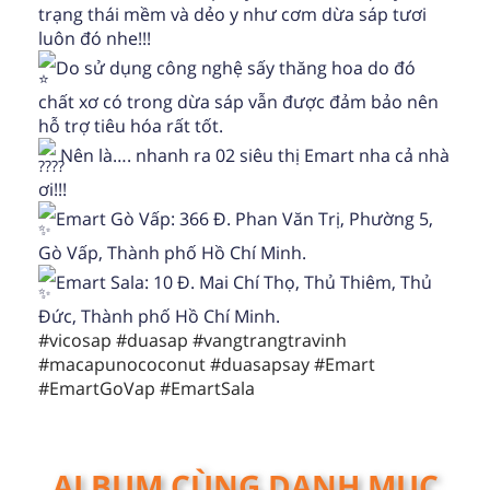
trạng thái mềm và dẻo y như cơm dừa sáp tươi
luôn đó nhe!!!
Do sử dụng công nghệ sấy thăng hoa do đó
chất xơ có trong dừa sáp vẫn được đảm bảo nên
hỗ trợ tiêu hóa rất tốt.
Nên là…. nhanh ra 02 siêu thị Emart nha cả nhà
ơi!!!
Emart Gò Vấp: 366 Đ. Phan Văn Trị, Phường 5,
Gò Vấp, Thành phố Hồ Chí Minh.
Emart Sala: 10 Đ. Mai Chí Thọ, Thủ Thiêm, Thủ
Đức, Thành phố Hồ Chí Minh.
#vicosap
#duasap
#vangtrangtravinh
#macapunococonut
#duasapsay
#Emart
#EmartGoVap
#EmartSala
ALBUM CÙNG DANH MỤC