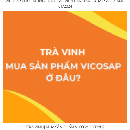
VICOSAP CHÚC MỪNG CỘNG TÁC VIÊN BÁN HÀNG XUẤT SẮC THÁNG
01/2024
[TRÀ VINH] MUA SẢN PHẨM VICOSAP Ở ĐÂU?