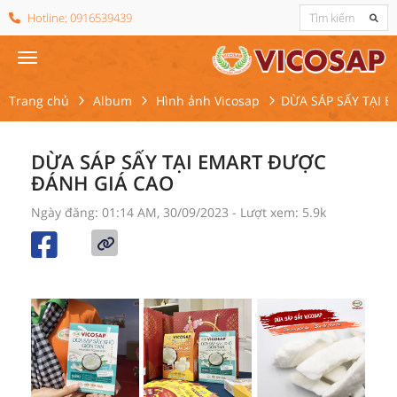
Hotline:
0916539439
Trang chủ
Album
Hình ảnh Vicosap
DỪA SÁP SẤY TẠI 
DỪA SÁP SẤY TẠI EMART ĐƯỢC
ĐÁNH GIÁ CAO
Ngày đăng: 01:14 AM, 30/09/2023
- Lượt xem: 5.9k