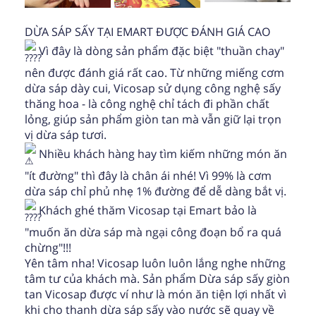
DỪA SÁP SẤY TẠI EMART ĐƯỢC ĐÁNH GIÁ CAO
Vì đây là dòng sản phẩm đặc biệt "thuần chay"
nên được đánh giá rất cao. Từ những miếng cơm
dừa sáp dày cui, Vicosap sử dụng công nghệ sấy
thăng hoa - là công nghệ chỉ tách đi phần chất
lỏng, giúp sản phẩm giòn tan mà vẫn giữ lại trọn
vị dừa sáp tươi.
Nhiều khách hàng hay tìm kiếm những món ăn
"ít đường" thì đây là chân ái nhé! Vì 99% là cơm
dừa sáp chỉ phủ nhẹ 1% đường để dễ dàng bắt vị.
Khách ghé thăm Vicosap tại Emart bảo là
"muốn ăn dừa sáp mà ngại công đoạn bổ ra quá
chừng"!!!
Yên tâm nha! Vicosap luôn luôn lắng nghe những
tâm tư của khách mà. Sản phẩm Dừa sáp sấy giòn
tan Vicosap được ví như là món ăn tiện lợi nhất vì
khi cho thanh dừa sáp sấy vào nước sẽ quay về