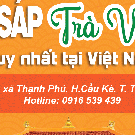
 cả các công thức làm từ dừa đều rất tốt cho bà bầu. Mặc dù một 
à bầu là:
Nhớ ăn cơm dừa và uống nước cốt dừa vào buổi sáng.
ành và tăng chất lượng sữa mẹ tốt nhất.
ng cảm thấy đau nhức, phù nề.
 kỳ, bà bầu thường bị táo bón, nên ăn nhiều cùi dừa, các món ăn có
ần lưu ý là cùi dừa chứa nhiều cholesterol.
á nhiều có thể làm tăng nguy cơ béo phì, tăng lượng đường trong 