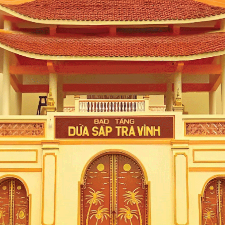
TIN TỨC CÙNG DANH MỤC
giỗ "Ông tổ Dừa sáp Việt
Dừa sáp - Vàng trắng của 
hứ 75
7/11/2024
5910
10:23 AM, 09/08/2023
761
 công lao to lớn của Đức Hòa
Dừa sáp đã có từ lâu đời, qua bà
 Sô, hàng năm, người dân Trà
của Vicosap nay đã trở thành “V