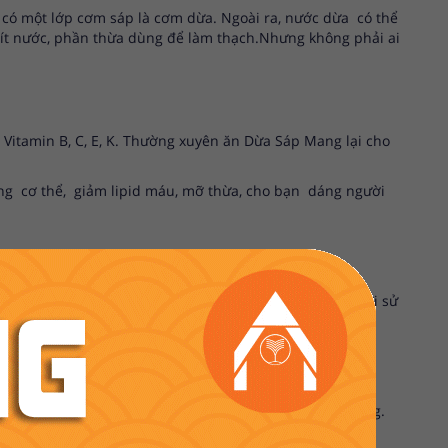
g có một lớp cơm sáp là cơm dừa. Ngoài ra, nước dừa có thể
ột ít nước, phần thừa dùng để làm thạch.Nhưng không phải ai
 Vitamin B, C, E, K. Thường xuyên ăn Dừa Sáp Mang lại cho
ong cơ thể, giảm lipid máu, mỡ thừa, cho bạn dáng người
dày, ăn không tiêu, chảy máu cam, nhiệt miệng… đồng thời sử
à nó mang lại.
 đầu óc minh mẫn.
t tốt cho sức khỏe của những người mắc bệnh tiểu đường.