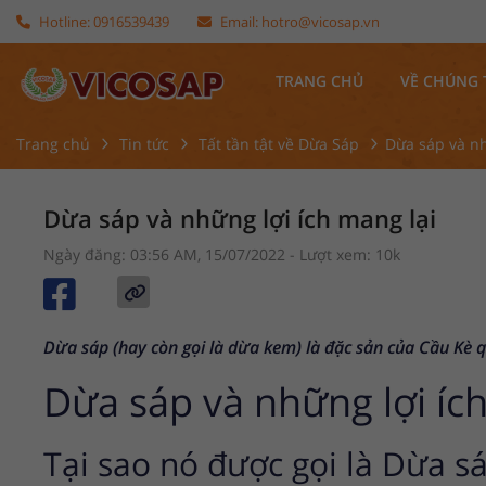
Hotline:
0916539439
Email:
hotro@vicosap.vn
TRANG CHỦ
VỀ CHÚNG 
Trang chủ
Tin tức
Tất tần tật về Dừa Sáp
Dừa sáp và nh
Dừa sáp và những lợi ích mang lại
Ngày đăng: 03:56 AM, 15/07/2022
- Lượt xem: 10k
Dừa sáp (hay còn gọi là dừa kem) là đặc sản của Cầu Kè 
Dừa sáp và những lợi ích
Tại sao nó được gọi là Dừa s