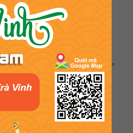
số người cho rằng phụ nữ mang thai nên hạn chế ăn dừa
 nước cốt dừa để tránh tình trạng này. Các mẹ cũng nên ăn
máu và ảnh hưởng trực tiếp đến sức khỏe của bạn.