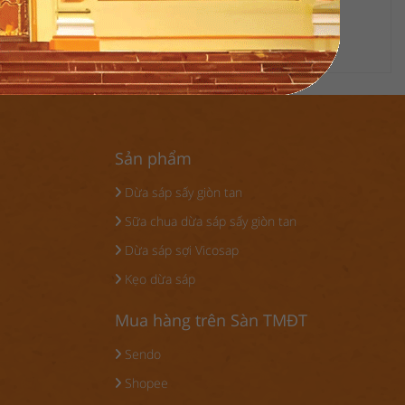
truyền thống mang nhiều ý nghĩa.
Sản phẩm
Dừa sáp sấy giòn tan
Sữa chua dừa sáp sấy giòn tan
Dừa sáp sợi Vicosap
Kẹo dừa sáp
Mua hàng trên Sàn TMĐT
Sendo
Shopee