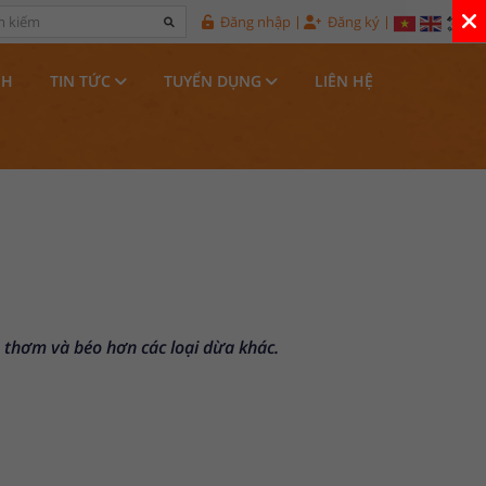
Đăng nhập
Đăng ký
NH
TIN TỨC
TUYỂN DỤNG
LIÊN HỆ
, thơm và béo hơn các loại dừa khác.