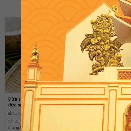
Dừa sáp bao nhiêu calo? Bí quyết ăn
Sự kiện Lễ 
dừa sáp giúp da đẹp dáng xinh, không
Nam" lần t
lo béo
03:13 AM, 23/02/2023
11867
16:22 PM, 2
Từ lâu, dừa sáp vốn nổi tiếng là món ăn tráng
Để tôn vinh
miệng thanh nhiệt mùa hè vừa ngon ngậy vừa
thượng Thạch