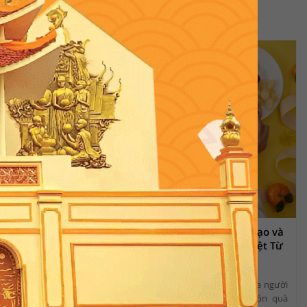
Tổ Quốc
Cách Tự Làm Giỏ Quà Tết: Sáng Tạo và
Ý Nghĩa Với Các Sản Phẩm Đặc Biệt Từ
Vicosap
9
14:29 PM, 24/09/2024
6641
n tay phù phép
Tết Nguyên Đán là dịp lễ quan trọng của người
àng trắng” quý
Việt Nam, và giỏ quà Tết luôn là món quà