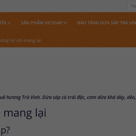
TÔI
SẢN PHẨM VICOSAP
BẢO TÀNG DỪA SÁP TRÀ VI
ững lợi ích mang lại
quê hương Trà Vinh. Dừa sáp có trái đặc, cơm dừa khá dày, dẻo
 mang lại
áp?