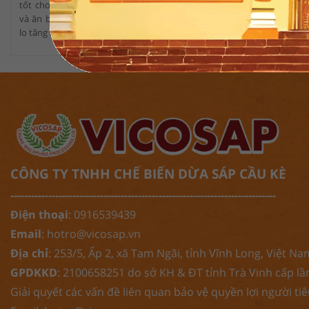
tốt cho sức khỏe. Vậy dừa sáp bao nhiêu calo
Vinh tổ chức l
và ăn bao nhiêu là đúng cách và đủ mà không
giỗ lần thứ 7
lo tăng cân.
động đặc sắc,
còn là dịp đ
văn hóa dừa sá
CÔNG TY TNHH CHẾ BIẾN DỪA SÁP CẦU KÈ
-----------------------------------------------------------------------------
Điện thoại
: 0916539439
Email
:
hotro@vicosap.vn
Địa chỉ
: 253/5, Ấp 2, xã Tam Ngãi, tỉnh Vĩnh Long, Việt Na
GPDKKD
: 2100658251 do sở KH & ĐT tỉnh Trà Vinh cấp lầ
Giải quyết các vấn đề liên quan bảo vệ quyền lợi người ti