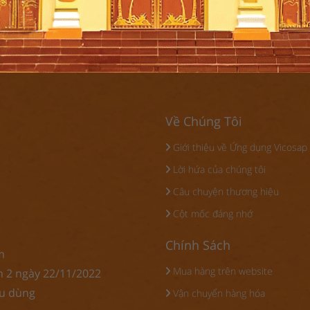
ễ giỗ để tri ân ngài. Năm nay, lễ
giá của Tổ Quốc.
5 sẽ được tổ chức với những hoạt
 không chỉ mang tính tâm linh mà
ể gắn kết cộng đồng và quảng bá
p....
Về Chúng Tôi
Giới thiệu về Ứng dụng Vicosap
Lời hứa của chúng tôi
Câu chuyện thương hiệu
Cột mốc đáng nhớ
Chính Sách
m
Mua hàng trên website
n 2 ngày 22/11/2022
êu dùng
Vận chuyển hàng hóa