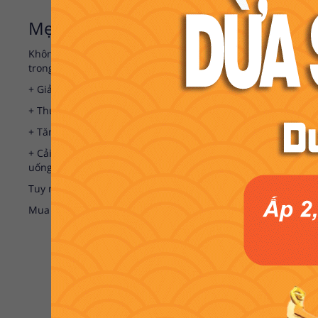
Mẹ bầu có ăn được dừa sáp?
Không những cùi dừa, mà nước dừa, vụn dừa, dầu dừa,... tất
trong 3 tháng đầu. Những lợi ích mà dừa sáp mang lại cho b
+ Giảm các triệu chứng ốm nghén, buồn nôn và chóng mặt: 
+ Thúc đẩy sản xuất sữa mẹ: Axit trong cùi dừa giúp hình th
+ Tăng lượng máu đến các cơ quan, tứ chi nên thai phụ khô
+ Cải thiện hệ tiêu hóa, chống táo bón: Giai đoạn cuối thai
uống theo đúng liều lượng mà bác sĩ chỉ định. Và một điều c
Tuy nhiên, hãy ăn theo đúng chỉ định của bác sĩ nhé. Ăn qu
Mua sản phẩm tại:
Vicosap.vn