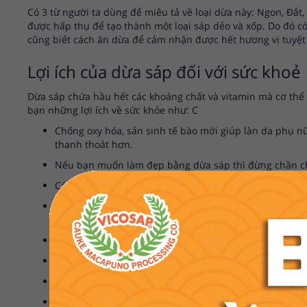
Có 3 từ người ta dùng để miêu tả về loại dừa này: Ngon, Đắt
được hấp thụ để tạo thành một loại sáp dẻo và xốp. Do đó có
cũng biết cách ăn dừa để cảm nhận được hết hương vị tuyệt 
Lợi ích của dừa sáp đối với sức khoẻ
Dừa sáp chứa hầu hết các khoáng chất và vitamin mà cơ thể b
bạn những lợi ích về sức khỏe như: C
Chống oxy hóa, sản sinh tế bào mới giúp làn da phụ n
thanh thoát hơn.
Nếu bạn muốn làm đẹp bằng dừa sáp thì đừng chần chừ
Các nhà khoa học đã xác nhận rằng tiêu thụ dừa sáp g
Các vitamin trong dừa sáp giúp lợi tiểu, nhuận tràng,
dụng dừa sáp còn hạn chế được bệnh tật.
Nếu bạn bị khó tiêu, ợ chua, táo bón hay kiết lỵ thì 
Tinh chất từ dừa sáp giúp cung cấp nước cho cơ thể, đi
Dừa sáp có thể giúp bạn cải thiện quá trình trao đổi
Không chỉ vậy, chúng còn là loại trái cây có tác dụng g