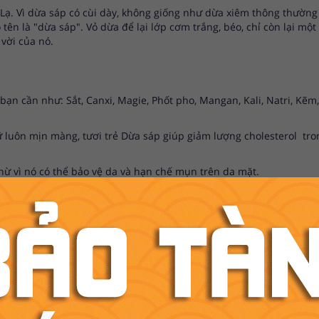
, Lạ. Vì dừa sáp có cùi dày, không giống như dừa xiêm thông thườn
 tên là "dừa sáp". Vỏ dừa để lại lớp cơm trắng, béo, chỉ còn lại m
vời của nó.
ạn cần như: Sắt, Canxi, Magie, Phốt pho, Mangan, Kali, Natri, Kẽm,
ữ luôn mịn màng, tươi trẻ Dừa sáp giúp giảm lượng cholesterol tr
 vì nó có thể bảo vệ da và hạn chế mụn trên da mặt.
iúp chống lại bệnh Alzheimer ở người già.
 giúp tiêu hóa tốt và giúp tim mạch khỏe mạnh, chữa viêm loét dạ 
cũng nên sử dụng dừa sáp và cảm nhận những công dụng tuyệt vời m
ều trị tiền đình, kiểm soát huyết áp, duy trì cơ thể khỏe mạnh và
 chất, cân bằng độ pH và điều chỉnh lượng đường trong máu nên rấ
iải rượu hiệu quả.