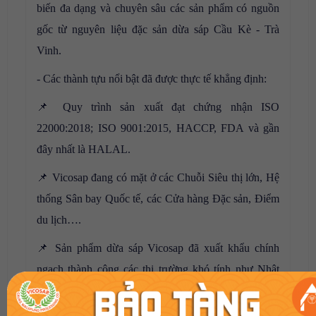
biến đa dạng và chuyên sâu các sản phẩm có nguồn
gốc từ nguyên liệu đặc sản dừa sáp Cầu Kè - Trà
Vinh.
- Các thành tựu nổi bật đã được thực tế khẳng định:
📌 Quy trình sản xuất đạt chứng nhận ISO
22000:2018; ISO 9001:2015, HACCP, FDA và gần
đây nhất là HALAL.
📌 Vicosap đang có mặt ở các Chuỗi Siêu thị lớn, Hệ
thống Sân bay Quốc tế, các Cửa hàng Đặc sản, Điểm
du lịch….
📌 Sản phẩm dừa sáp Vicosap đã xuất khẩu chính
ngạch thành công các thị trường khó tính như Nhật
Bản, Anh, Mỹ, Hongkong và Đài Loan …