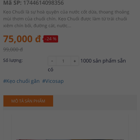
Mã SP:
1744614098356
Kẹo Chuối là sự hoà quyện của nước cốt dừa, thoang thoảng
mùi thơm của chuối chín. Kẹo Chuối được làm từ trái chuối
xiêm chín bối, đường cát, nước...
75,000
đ
-24
%
99,000
đ
-
Số lượng:
1000
sản phẩm sẵn
+
có
#Kẹo chuối gân
#Vicosap
MÔ TẢ SẢN PHẨM