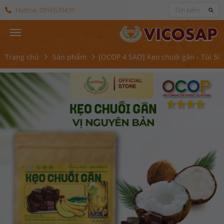
Hotline:
0916539439
Trang chủ
Sản phẩm
[OCOP 4 SAO] Kẹo chuối gân - Túi 50