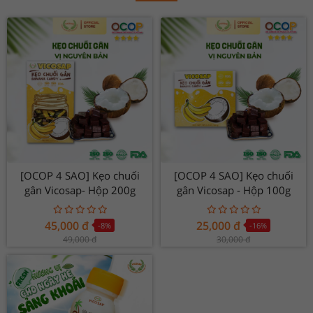
[OCOP 4 SAO] Kẹo chuối
[OCOP 4 SAO] Kẹo chuối
gân Vicosap- Hộp 200g
gân Vicosap - Hộp 100g
45,000
đ
25,000
đ
-8
%
-16
%
49,000
đ
30,000
đ