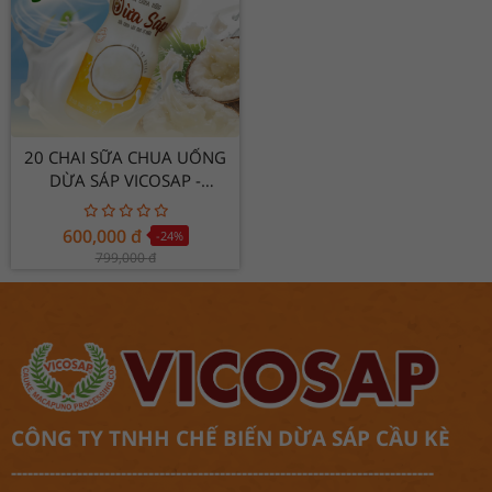
20 CHAI SỮA CHUA UỐNG
DỪA SÁP VICOSAP -
120ML/CHAI
600,000
đ
-24
%
799,000
đ
CÔNG TY TNHH CHẾ BIẾN DỪA SÁP CẦU KÈ
-----------------------------------------------------------------------------