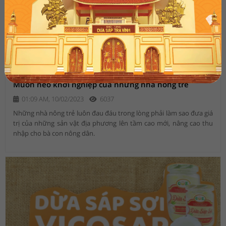
Muôn nẻo khởi nghiệp của những nhà nông trẻ
01:09 AM, 10/02/2023
6037
Những nhà nông trẻ luôn đau đáu trong lòng phải làm sao đưa giá
trị của những sản vật địa phương lên tầm cao mới, nâng cao thu
nhập cho bà con nông dân.