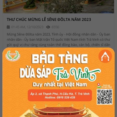
THƯ CHÚC MỪNG LỄ SÊNE ĐÔLTA NĂM 2023
01:45 AM, 12/10/2023
6556
Mừng Sêne Đôlta năm 2023, Tỉnh ủy - Hội đồng nhân dân - Ủy ban
nhân dân - Ủy ban Mặt trận Tổ quốc Việt Nam tỉnh Trà Vinh có thư
gửi quý vị chư tăng cùng toàn thể đồng bào, cán bộ, chiến sĩ dân
tộc Khmer trong tỉnh.