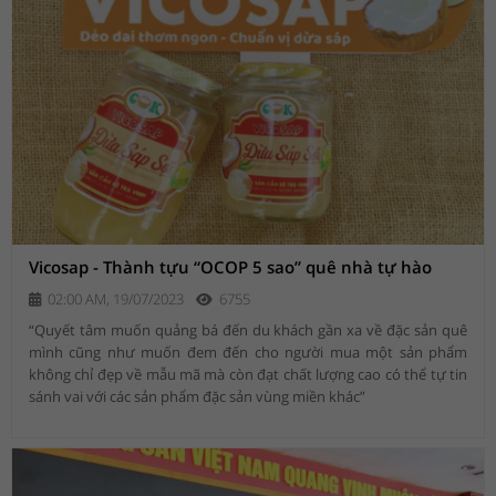
Vicosap - Thành tựu “OCOP 5 sao” quê nhà tự hào
02:00 AM, 19/07/2023
6755
“Quyết tâm muốn quảng bá đến du khách gần xa về đặc sản quê
mình cũng như muốn đem đến cho người mua một sản phẩm
không chỉ đẹp về mẫu mã mà còn đạt chất lượng cao có thể tự tin
sánh vai với các sản phẩm đặc sản vùng miền khác”