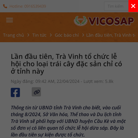
Hotline:
0916539439
Trang chủ
Tin tức
Góc báo chí
Lần đầu tiên, Trà Vinh tổ 
Lần đầu tiên, Trà Vinh tổ chức lễ
hội cho loại trái cây đặc sản chỉ có
ở tỉnh này
Ngày đăng: 09:42 AM, 22/04/2024
- Lượt xem: 5.8k
Thông tin từ UBND tỉnh Trà Vinh cho biết, vào cuối
tháng 8/2024, Sở Văn hóa, Thể thao và Du lịch tỉnh
Trà Vinh sẽ phối hợp với UBND huyện Cầu Kè và một
số đơn vị có liên quan tổ chức lễ hội dừa sáp. Đây là
lần đầu tiên sự kiện được tổ chức.