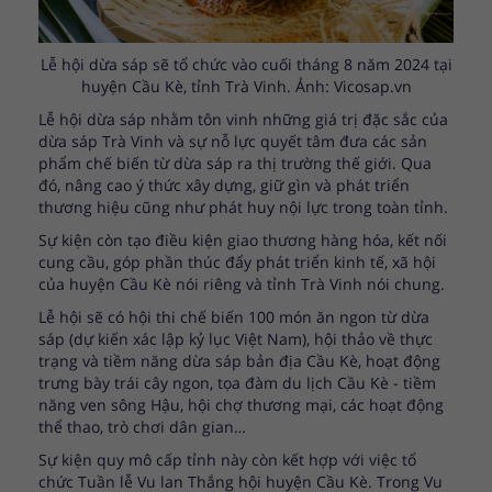
Lễ hội dừa sáp sẽ tổ chức vào cuối tháng 8 năm 2024 tại
huyện Cầu Kè, tỉnh Trà Vinh. Ảnh: Vicosap.vn
Lễ hội dừa sáp nhằm tôn vinh những giá trị đặc sắc của
dừa sáp Trà Vinh và sự nỗ lực quyết tâm đưa các sản
phẩm chế biến từ dừa sáp ra thị trường thế giới. Qua
đó, nâng cao ý thức xây dựng, giữ gìn và phát triển
thương hiệu cũng như phát huy nội lực trong toàn tỉnh.
Sự kiện còn tạo điều kiện giao thương hàng hóa, kết nối
cung cầu, góp phần thúc đẩy phát triển kinh tế, xã hội
của huyện Cầu Kè nói riêng và tỉnh Trà Vinh nói chung.
Lễ hội sẽ có hội thi chế biến 100 món ăn ngon từ dừa
sáp (dự kiến xác lập kỷ lục Việt Nam), hội thảo về thực
trạng và tiềm năng dừa sáp bản địa Cầu Kè, hoạt động
trưng bày trái cây ngon, tọa đàm du lịch Cầu Kè - tiềm
năng ven sông Hậu, hội chợ thương mại, các hoạt động
thể thao, trò chơi dân gian…
Sự kiện quy mô cấp tỉnh này còn kết hợp với việc tổ
chức Tuần lễ Vu lan Thắng hội huyện Cầu Kè. Trong Vu