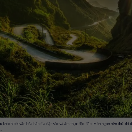
u khách bởi văn hóa bản địa đặc sắc và ẩm thực độc đáo. Món ngon nên thử khi đ
ố…