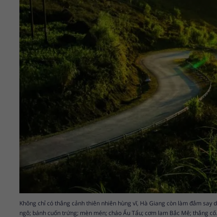
Không chỉ có thắng cảnh thiên nhiên hùng vĩ, Hà Giang còn làm đắm say d
ngô; bánh cuốn trứng; mèn mén; cháo Ấu Tẩu; cơm lam Bắc Mê; thắng c