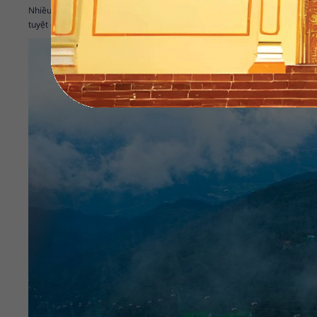
Nhiều du khách nói rằng Đà Nẵng là một nơi đáng sống nhất, là điểm du lị
tuyệt đẹp; khám phá Bà Nà Hill; Bán đảo Sơn Trà; Công viên Châu Á; Suố