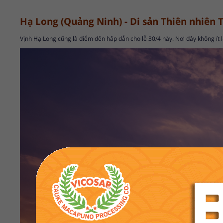
Hạ Long (Quảng Ninh) - Di sản Thiên nhiên T
Vịnh Hạ Long cũng là điểm đến hấp dẫn cho lễ 30/4 này. Nơi đây không ít lầ