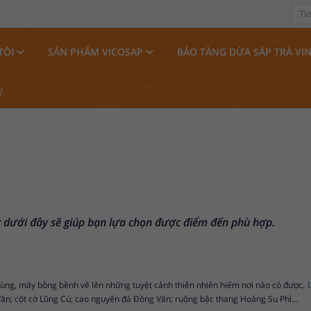
TÔI
SẢN PHẨM VICOSAP
BẢO TÀNG DỪA SÁP TRÀ VI
?
 ý dưới đây sẽ giúp bạn lựa chọn được điểm đến phù hợp.
trùng, mây bồng bềnh vẽ lên những tuyệt cảnh thiên nhiên hiếm nơi nào có được.
Văn; cột cờ Lũng Cú; cao nguyên đá Đồng Văn; ruộng bậc thang Hoàng Su Phì…