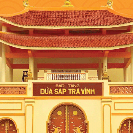
; Hệ thống các đảo và hang động đẹp; Các bãi tắm đẹp; Khu phố cổ Hạ Long; Côn
rân châu Hạ Long; gà đồi Tiên Yên; bún bề bề; bánh gật gù… là những món ngon nên
i truyền thống lịch sử “ngàn năm văn hiến” và nét văn hóa thanh lịch bao đời, Hà 
 Lăng chủ tịch Hồ Chí Minh; nhà thờ lớn Hà Nội; cầu Long Biên; tứ Trấn Thăng L
àng…
 và các di sản văn hóa quốc gia.
Du lịch Huế
, bạn có thể tham quan Đại Nội; cá