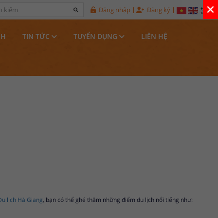
Đăng nhập
Đăng ký
NH
TIN TỨC
TUYỂN DỤNG
LIÊN HỆ
Du lịch Hà Giang
, bạn có thể ghé thăm những điểm du lịch nổi tiếng như: