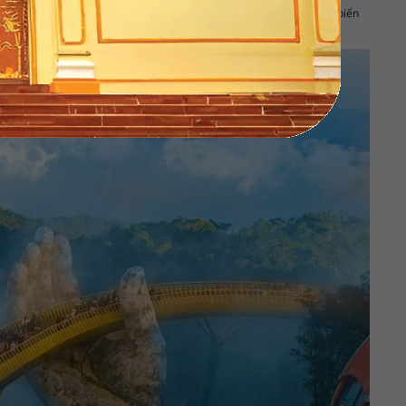
 của mình.
Du lịch Đà Nẵng
, du khách có cơ hội vui chơi ở những bãi biển
 Cầu Rồng; Cầu quay sông Hàn;...