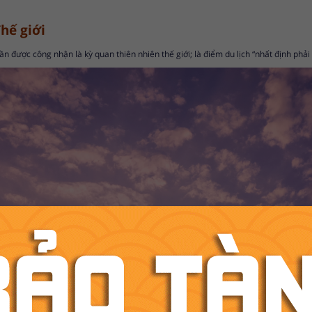
hế giới
n được công nhận là kỳ quan thiên nhiên thế giới; là điểm du lịch “nhất định phải 