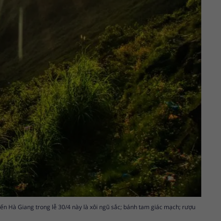
ến Hà Giang trong lễ 30/4 này là xôi ngũ sắc; bánh tam giác mạch; rượu