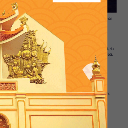
g viên Sun World; Bán đảo Tuần Châu; Bảo tàng Quảng Ninh; Làng chài
 thử khi
du lịch Hạ Long
.
Nội là điểm đến hấp dẫn với du khách mọi miền tổ quốc.
Du lịch Hà Nội
, du
ong; chùa Trấn Quốc; phủ Tây Hồ; Văn Miếu Quốc Tử Giám; Phố cổ Hà Nội;
c lăng tẩm; Chùa Thiên Mụ; Sông Hương; Đồi Vọng Cảnh; Núi Ngự Bình;