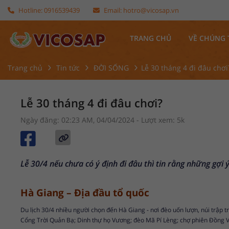
Hotline:
0916539439
Email:
hotro@vicosap.vn
TRANG CHỦ
VỀ CHÚNG 
Trang chủ
Tin tức
ĐỜI SỐNG
Lễ 30 tháng 4 đi đâu chơi
Lễ 30 tháng 4 đi đâu chơi?
Ngày đăng: 02:23 AM, 04/04/2024
- Lượt xem: 5k
Lễ 30/4 nếu chưa có ý định đi đâu thì tin rằng những gợi
Hà Giang – Địa đầu tổ quốc
Du lịch 30/4
nhiều người chọn đến Hà Giang - nơi đèo uốn lượn, núi trập 
Cổng Trời Quản Bạ; Dinh thự họ Vương; đèo Mã Pí Lèng; chợ phiên Đồng 