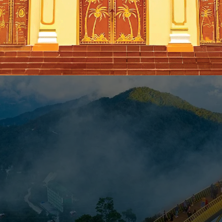
ch đáng để đi nhất. Không khó hiểu khi nhiều người chọn đây là điểm du lịch 30/4
i khoáng Thần Tài; Làng bích họa Tam Thanh; Bảo tàng Đồng Đình; Ngũ Hành Sơn;