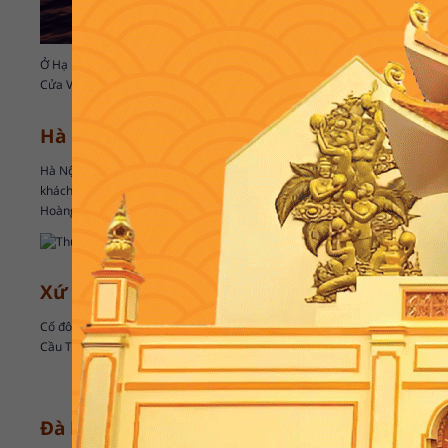
Ở Hạ Long còn nhiều điểm tham quan hấp dẫn khác như: Vịnh Bái Tử Long
Cửa Vạn; Núi Bài Thơ;... Các loại hải sản tươi ngon; chả mực; sữa chua t
Hà Nội - Thủ đô ngàn năm Văn Hiến
Hà Nội trung tâm văn hóa, chính trị lớn nhất và là thủ đô của cả nước. Vớ
khách không thiếu nơi để khám phá, từ nội thành ra đến ngoại thành như:
Hoàng Thành Thăng Long; nhà tù Hỏa Lò; Hồ Gươm; chùa Hương; Bát Tr
Xứ Huế mộng mơ
Cố đô Huế là điểm đến lý tưởng cho những ai muốn khám phá ký ức xưa cũ
Cầu Tràng Tiền; Núi Bạch Mã; Biển Lăng Cô; Chợ Đông Ba; Thôn Vĩ Dạ…
Đà Nẵng - Nơi đáng sống nhất