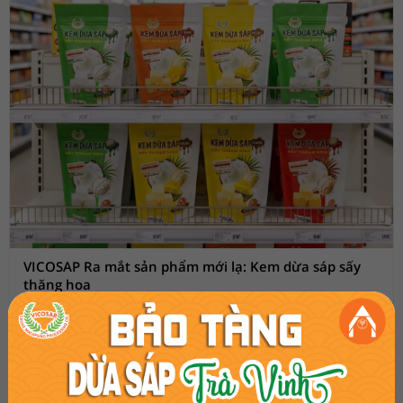
VICOSAP Ra mắt sản phẩm mới lạ: Kem dừa sáp sấy
thăng hoa
08:54 AM, 25/09/2025
3128
Ngày 25/09/2025 Công ty TNHH Chế Biến Dừa Sáp Cầu Kè
(VICOSAP) chính thức giới thiệu sản phẩm Kem dừa sáp sấy ra thị
trường. Đây là một sản phẩm mới lạ, độc đáo kết hợp giữa các loại
trái cây đặc sản của Việt Nam và công nghệ sấy thăng hoa tiên tiến