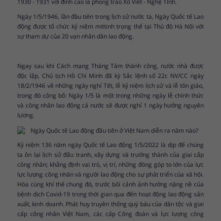
1930 - 1931 với đỉnh cao là phong trào Xô Viết - Nghệ Tĩnh.
Ngày 1/5/1946, lần đầu tiên trong lịch sử nước ta, Ngày Quốc tế Lao
động được tổ chức kỷ niệm mittinh trọng thể tại Thủ đô Hà Nội với
sự tham dự của 20 vạn nhân dân lao động.
Ngay sau khi Cách mạng Tháng Tám thành công, nước nhà được
độc lập, Chủ tịch Hồ Chí Minh đã ký Sắc lệnh số 22c NV/CC ngày
18/2/1946 về những ngày nghỉ Tết, lễ kỷ niệm lịch sử và lễ tôn giáo,
trong đó công bố: Ngày 1/5 là một trong những ngày lễ chính thức
và công nhân lao động cả nước sẽ được nghỉ 1 ngày hưởng nguyên
lương.
Kỷ niệm 136 năm ngày Quốc tế Lao động 1/5/2022 là dịp để chúng
ta ôn lại lịch sử đấu tranh, xây dựng và trưởng thành của giai cấp
công nhân; khẳng định vai trò, vị trí, những đóng góp to lớn của lực
lực lượng công nhân và người lao động cho sự phát triển của xã hội.
Hòa cùng khí thế chung đó, trước bối cảnh ảnh hưởng nặng nề của
bệnh dịch Covid-19 trong thời gian qua đến hoạt động lao động sản
xuất, kinh doanh. Phát huy truyền thống quý báu của dân tộc và giai
cấp công nhân Việt Nam, các cấp Công đoàn và lực lượng công