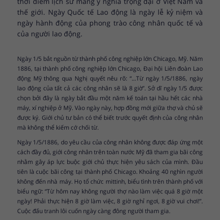
thời điểm lịch sử mang ý nghĩa trọng đại ở Việt Nam và
thế giới. Ngày Quốc tế Lao động là ngày lễ kỷ niệm và
ngày hành động của phong trào công nhân quốc tế và
của người lao động.
Ngày 1/5 bắt nguồn từ thành phố công nghiệp lớn Chicago, Mỹ. Năm
1886, tại thành phố công nghiệp lớn Chicago, Đại hội Liên đoàn Lao
động Mỹ thông qua Nghị quyết nêu rõ: “...Từ ngày 1/5/1886, ngày
lao động của tất cả các công nhân sẽ là 8 giờ”. Sở dĩ ngày 1/5 được
chọn bởi đây là ngày bắt đầu một năm kế toán tại hầu hết các nhà
máy, xí nghiệp ở Mỹ. Vào ngày này, hợp đồng mới giữa thợ và chủ sẽ
được ký. Giới chủ tư bản có thể biết trước quyết định của công nhân
mà không thể kiếm cớ chối từ.
Ngày 1/5/1886, do yêu cầu của công nhân không được đáp ứng một
cách đầy đủ, giới công nhân trên toàn nước Mỹ đã tham gia bãi công
nhằm gây áp lực buộc giới chủ thực hiện yêu sách của mình. Đầu
tiên là cuộc bãi công tại thành phố Chicago. Khoảng 40 nghìn người
không đến nhà máy. Họ tổ chức mittinh, biểu tình trên thành phố với
biểu ngữ: “Từ hôm nay không người thợ nào làm việc quá 8 giờ một
ngày! Phải thực hiện 8 giờ làm việc, 8 giờ nghỉ ngơi, 8 giờ vui chơi!”.
Cuộc đấu tranh lôi cuốn ngày càng đông người tham gia.