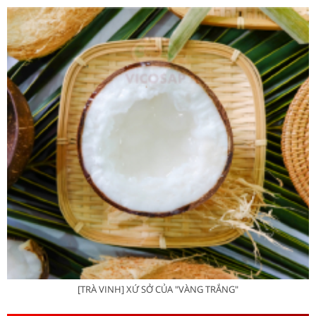
[TRÀ VINH] XỨ SỞ CỦA "VÀNG TRẮNG"