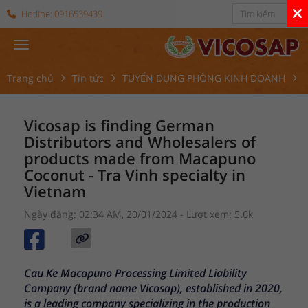
Hotline:
0916539439
Trang chủ
Tin tức
TUYỂN DỤNG PHÒNG KINH DOANH
V
Vicosap is finding German
Distributors and Wholesalers of
products made from Macapuno
Coconut - Tra Vinh specialty in
Vietnam
Ngày đăng: 02:34 AM, 20/01/2024
- Lượt xem: 5.6k
Cau Ke Macapuno Processing Limited Liability
Company (brand name Vicosap), established in 2020,
is a leading company specializing in the production