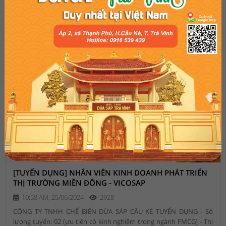
[TUYỂN DỤNG] NHÂN VIÊN KINH DOANH PHÁT TRIỂN
THỊ TRƯỜNG MIỀN ĐÔNG - VICOSAP
10:58 AM, 25/06/2024
2928
CÔNG TY TNHH CHẾ BIẾN DỪA SÁP CẦU KÈ TUYỂN DỤNG - Số
lượng tuyển: 02 (ưu tiên có kinh nghiệm trong ngành FMCG) - Thị