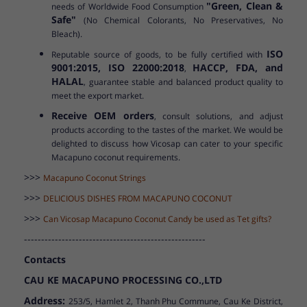
"Green, Clean &
needs of Worldwide Food Consumption
Safe"
(No Chemical Colorants, No Preservatives, No
Bleach).
ISO
Reputable source of goods, to be fully certified with
9001:2015, ISO 22000:2018
HACCP, FDA, and
,
HALAL
, guarantee stable and balanced product quality to
meet the export market.
Receive OEM orders
, consult solutions, and adjust
products according to the tastes of the market. We would be
delighted to discuss how Vicosap can cater to your specific
Macapuno coconut requirements.
>>>
Macapuno Coconut Strings
>>>
DELICIOUS DISHES FROM MACAPUNO COCONUT
>>>
Can Vicosap Macapuno Coconut Candy be used as Tet gifts?
-----------------------------------------------------
Contacts
CAU KE MACAPUNO PROCESSING CO.,LTD
Address:
253/5, Hamlet 2, Thanh Phu Commune, Cau Ke District,