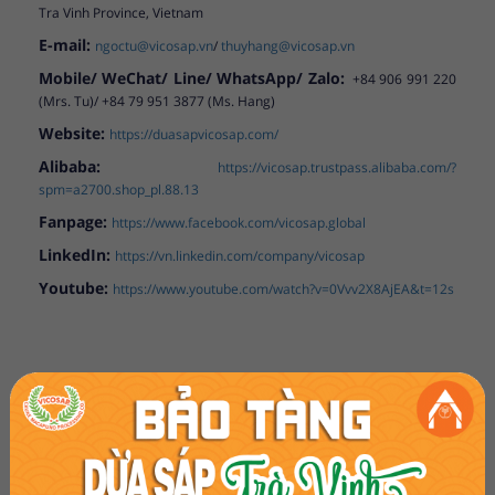
Tra Vinh Province, Vietnam
E-mail:
ngoctu@vicosap.vn
/
thuyhang@vicosap.vn
Mobile/ WeChat/ Line/ WhatsApp/ Zalo:
+84 906 991 220
(Mrs. Tu)/ +84 79 951 3877 (Ms. Hang)
Website:
https://duasapvicosap.com/
Alibaba:
https://vicosap.trustpass.alibaba.com/?
spm=a2700.shop_pl.88.13
Fanpage:
https://www.facebook.com/vicosap.global
LinkedIn:
https://vn.linkedin.com/company/vicosap
Youtube:
https://www.youtube.com/watch?v=0Vvv2X8AjEA&t=12s
TIN TỨC CÙNG DANH MỤC