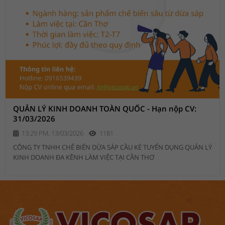
QUẢN LÝ KINH DOANH TOÀN QUỐC - Hạn nộp CV:
31/03/2026
13:29 PM, 13/03/2026
1181
CÔNG TY TNHH CHẾ BIẾN DỪA SÁP CẦU KÈ TUYỂN DỤNG QUẢN LÝ
KINH DOANH ĐA KÊNH LÀM VIỆC TẠI CẦN THƠ