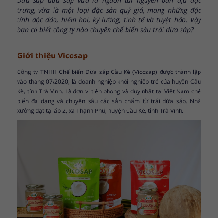
Dừa sáp dừa sáp vừa là nguồn tài nguyên bản địa đặc
trưng, vừa là một loại đặc sản quý giá, mang những đặc
tính độc đáo, hiếm hoi, kỹ lưỡng, tinh tế và tuyệt hảo. Vậy
bạn có biết công ty nào chuyên chế biến sâu trái dừa sáp?
Giới thiệu Vicosap
Công ty TNHH Chế biến Dừa sáp Cầu Kè (Vicosap) được thành lập
vào tháng 07/2020, là doanh nghiệp khởi nghiệp trẻ của huyện Cầu
Kè, tỉnh Trà Vinh. Là đơn vị tiên phong và duy nhất tại Việt Nam chế
biến đa dạng và chuyên sâu các sản phẩm từ trái dừa sáp.
Nhà
xưởng đặt tại ấp 2, xã Thạnh Phú, huyện Cầu Kè, tỉnh Trà Vinh.