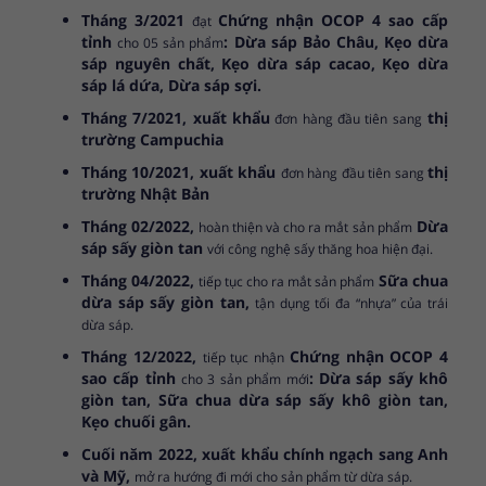
Tháng 3/2021
Chứng nhận OCOP 4 sao cấp
đạt
tỉnh
: Dừa sáp Bảo Châu, Kẹo dừa
cho 05 sản phẩm
sáp nguyên chất, Kẹo dừa sáp cacao, Kẹo dừa
sáp lá dứa, Dừa sáp sợi.
Tháng 7/2021, xuất khẩu
thị
đơn hàng đầu tiên sang
trường Campuchia
Tháng 10/2021, xuất khẩu
thị
đơn hàng đầu tiên sang
trường
Nhật Bản
Tháng 02/2022,
Dừa
hoàn thiện và cho ra mắt
sản phẩm
sáp sấy giòn tan
với công nghệ sấy thăng hoa hiện đại.
Tháng 04/2022,
Sữa chua
tiếp tục cho ra mắt sản phẩm
dừa sáp sấy giòn tan,
tận dụng tối đa “nhựa” của trái
dừa sáp.
Tháng 12/2022,
Chứng nhận OCOP 4
tiếp tục nhận
sao cấp tỉnh
: Dừa sáp sấy khô
cho 3 sản phẩm mới
giòn tan, Sữa chua dừa sáp sấy khô giòn tan,
Kẹo chuối gân.
Cuối năm 2022, xuất khẩu chính ngạch sang Anh
và Mỹ,
mở ra hướng đi mới cho sản phẩm từ dừa sáp.