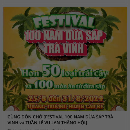
CÙNG ĐÓN CHỜ [FESTIVAL 100 NĂM DỪA SÁP TRÀ
VINH và TUẦN LỄ VU LAN THẮNG HỘI]