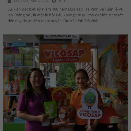
09:45 AM, 24/07/2024
3616
Sự kiện đặc biệt kỷ niệm 100 năm Dừa sáp Trà Vinh và Tuần lễ Vu
lan Thắng hội, là một lễ hội siêu khủng với qui mô cực lớn từ trước
đến nay được diễn ra tại huyện Cầu Kè, tỉnh Trà Vinh.