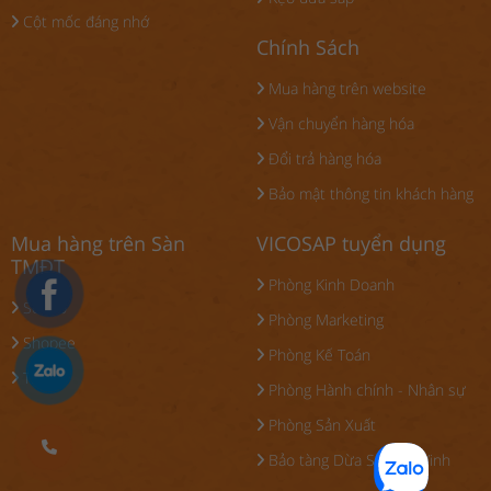
Cột mốc đáng nhớ
Chính Sách
Mua hàng trên website
Vận chuyển hàng hóa
Đổi trả hàng hóa
Bảo mật thông tin khách hàng
Mua hàng trên Sàn
VICOSAP tuyển dụng
TMĐT
Phòng Kinh Doanh
Sendo
Phòng Marketing
Shopee
Phòng Kế Toán
Tiki
Phòng Hành chính - Nhân sự
Phòng Sản Xuất
Bảo tàng Dừa Sáp Trà Vinh