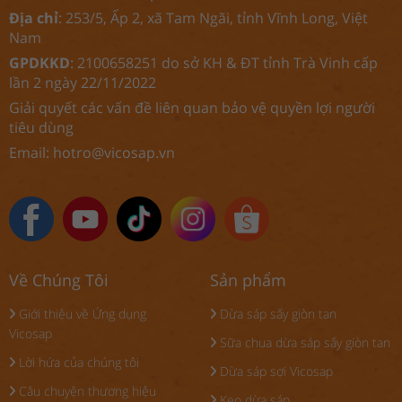
Địa chỉ
: 253/5, Ấp 2, xã Tam Ngãi, tỉnh Vĩnh Long, Việt
Nam
GPDKKD
: 2100658251 do sở KH & ĐT tỉnh Trà Vinh cấp
lần 2 ngày 22/11/2022
Giải quyết các vấn đề liên quan bảo vệ quyền lợi người
tiêu dùng
Email:
hotro@vicosap.vn
Về Chúng Tôi
Sản phẩm
Giới thiệu về Ứng dụng
Dừa sáp sấy giòn tan
Vicosap
Sữa chua dừa sáp sấy giòn tan
Lời hứa của chúng tôi
Dừa sáp sợi Vicosap
Câu chuyện thương hiệu
Kẹo dừa sáp