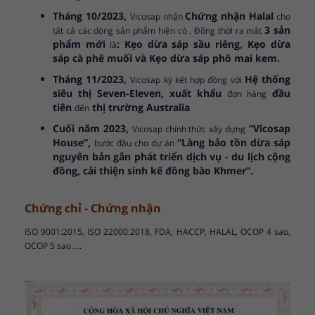
Tháng 10/2023,
Chứng nhận Halal
Vicosap nhận
cho
3 sản
tất cả các dòng sản phẩm hiện có . Đồng thời ra mắt
phẩm mới
: Kẹo dừa sáp sầu riêng, Kẹo dừa
là
sáp cà phê muối và Kẹo dừa sáp phô mai kem.
Tháng 11/2023,
Hệ thống
Vicosap ký kết hợp đồng với
siêu thị Seven-Eleven, xuất khẩu
đầu
đơn hàng
tiên
thị trường Australia
đến
Cuối năm 2023,
“Vicosap
Vicosap chính thức xây dựng
House”,
“Làng bảo tồn dừa sáp
bước đầu cho dự án
nguyên bản gắn phát triển dịch vụ - du lịch cộng
đồng, cải thiện sinh kế đồng bào Khmer”.
Chứng chỉ - Chứng nhận
ISO 9001:2015, ISO 22000:2018, FDA, HACCP, HALAL, OCOP 4 sao,
OCOP 5 sao…..