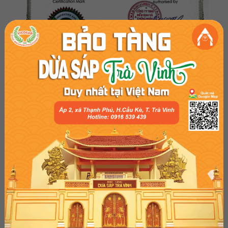
BÀI VIẾT LIÊN QUAN
TOP 5 ĐỊA ĐIỂM MUA KẸO DỪA SÁP VICOSAP
TOP 3 LOẠI BÁNH KẸO NÊN MUA CHO NGÀY TẾT
KẸO DỪA SÁP VICOSAP CÓ LÀM QUÀ TẾT ĐƯỢC
KHÔNG?
BẬT MÍ CÁCH KẸO DỪA SÁP NGON CHUẨN VỊ DỪA
SÁP MÀ KHÔNG PHẢI AI CŨNG BIẾT
Mọi thông tin chi tiết vui lòng liên hệ:
CÔNG TY TNHH CHẾ BIẾN DỪA SÁP CẦU KÈ
Địa chỉ: 253/5, Ấp 2, xã Thạnh Phú, huyện Cầu Kè,
tỉnh Trà Vinh