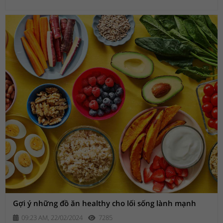
và đồng nghiệp trở thành một phong tục đẹp mang ý n
Gợi ý những đồ ăn healthy cho lối sống lành mạnh
09:23 AM, 22/02/2024
7285