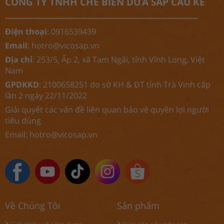
CÔNG TY TNHH CHẾ BIẾN DỪA SÁP CẦU KÈ
-----------------------------------------------------------------------------
Điện thoại
: 0916539439
Email
:
hotro@vicosap.vn
Địa chỉ
: 253/5, Ấp 2, xã Tam Ngãi, tỉnh Vĩnh Long, Việt
Nam
GPDKKD
: 2100658251 do sở KH & ĐT tỉnh Trà Vinh cấp
lần 2 ngày 22/11/2022
Giải quyết các vấn đề liên quan bảo vệ quyền lợi người
tiêu dùng
Email:
hotro@vicosap.vn
Về Chúng Tôi
Sản phẩm