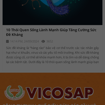
10 Thói Quen Sống Lành Mạnh Giúp Tăng Cường Sức
Đề Kháng
14:14 PM, 24/09/2024
3652
Sức đề kháng là “hàng rào” bảo vệ cơ thể trước các tác nhân gây
hại như vi khuẩn, virus và các yếu tố môi trường. Khi sức đề kháng
được củng cố, cơ thể sẽ khỏe mạnh hơn, ít bị ốm và dễ dàng chống
lại các bệnh tật. Dưới đây là 10 thói quen sống lành mạnh giúp bạn
tăng cường sức đề kháng tự nhiên.