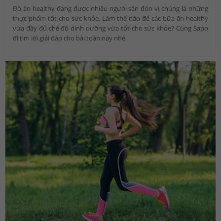
Đồ ăn healthy đang được nhiều người săn đón vì chúng là những
thực phẩm tốt cho sức khỏe. Làm thế nào để các bữa ăn healthy
vừa đầy đủ chế độ dinh dưỡng vừa tốt cho sức khỏe? Cùng Sapo
đi tìm lời giải đáp cho bài toán này nhé.