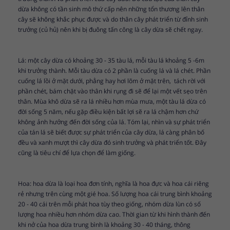
dừa không có tần sinh mô thứ cấp nên những tổn thương lên thân
cây sẽ không khắc phục được và do thân cây phát triển từ đỉnh sinh
trưởng (củ hủ) nên khi bị đuông tấn công là cây dừa sẽ chết ngay.
Lá: một cây dừa có khoảng 30 - 35 tàu lá, mỗi tàu lá khoảng 5 -6m
khi trưởng thành. Mỗi tàu dừa có 2 phần là cuống lá và lá chét. Phần
cuống lá lồi ở mặt dưới, phẳng hay hơi lõm ở mặt trên, tách rời với
phần chét, bám chặt vào thân khi rụng đi sẽ để lại một vết sẹo trên
thân. Mùa khô dừa sẽ ra lá nhiều hơn mùa mưa, một tàu lá dừa có
đời sống 5 năm, nếu gặp điều kiện bất lợi sẽ ra lá chậm hơn chứ
không ảnh hưởng đến đời sống của lá. Tóm lại, nhìn và sự phát triển
của tán lá sẽ biết được sự phát triển của cây dừa, lá càng phân bố
đều và xanh mượt thì cây dừa đó sinh trưởng và phát triển tốt. Đây
cũng là tiêu chí để lựa chọn để làm giống.
Hoa: hoa dừa là loại hoa đơn tính, nghĩa là hoa đực và hoa cái riêng
rẻ nhưng trên cùng một gié hoa. Số lượng hoa cái trung bình khoảng
20 - 40 cái trên mỗi phát hoa tùy theo giống, nhóm dừa lùn có số
lượng hoa nhiều hơn nhóm dừa cao. Thời gian từ khi hình thành đến
khi nở của hoa dừa trung bình là khoảng 30 - 40 tháng, thông