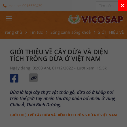
Hotline:
0916539439
Trang chủ
Tin tức
Sống xanh sống khoẻ
GIỚI THIỆU VỀ
GIỚI THIỆU VỀ CÂY DỪA VÀ DIỆN
TÍCH TRỒNG DỪA Ở VIỆT NAM
Ngày đăng: 05:03 AM, 01/12/2022
- Lượt xem: 15.5k
Dừa là loại cây thực vật thân gỗ, dừa có ở khắp nơi
trên thế giới tuy nhiên thường phân bố nhiều ở vùng
Châu Á, Thái Bình Dương.
GIỚI THIỆU VỀ CÂY DỪA VÀ DIỆN TÍCH TRỒNG DỪA Ở VIỆT NAM