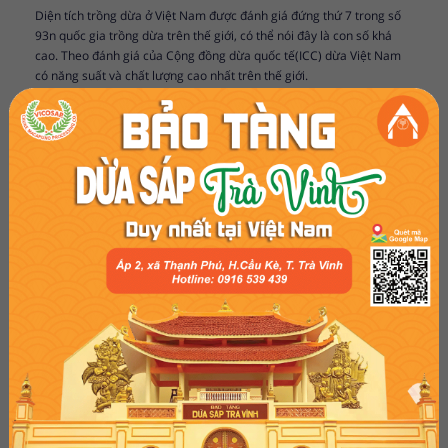
Diện tích trồng dừa ở Việt Nam được đánh giá đứng thứ 7 trong số
93n quốc gia trồng dừa trên thế giới, có thể nói đây là con số khá
cao. Theo đánh giá của Cộng đồng dừa quốc tế(ICC) dừa Việt Nam
có năng suất và chất lượng cao nhất trên thế giới.
Cả nước hiện có 175.000 ha dừa, trong đó Đồng bằng sông Cửu
Long chiếm 80% diện tích khoảng 130.000 ha. Các tỉnh có diện tích
trồng dừa lớn như: Bến Tre, Trà Vinh, Tiền Giang, Vĩnh Long,... dừa
được xác nhận là cây trồng cung cấp nhiều nguyên liệu cho ngành
công nghiệp.
Hiện nay, biện pháp sinh học như bọ đuôi kìm, ong kí sinh,... đang
được quan tâm hàng đầu,
Tại Bến Tre, hiện có gần 200.000 hộ dân
trồng dừa. Sản xuất dừa vẫn còn nhỏ lẻ, chưa tập trung. Tuy nhiên
dừa vẫn là cây cho thu nhập chính của nhiều vùng.
Theo nghiên cứu của Viện nghiên cứu dầu và cây có dầu, tại các
vùng trồng dừa ở Bến Tre, Trà Vinh, thu nhập từ cây dừa chiếm 50%
thu nhập của hộ.
CÔNG TY TNHH CHẾ BIẾN DỪA SÁP CẦU KÈ
Địa chỉ: 253/5, Ấp 2, xã Thạnh Phú, huyện Cầu Kè,