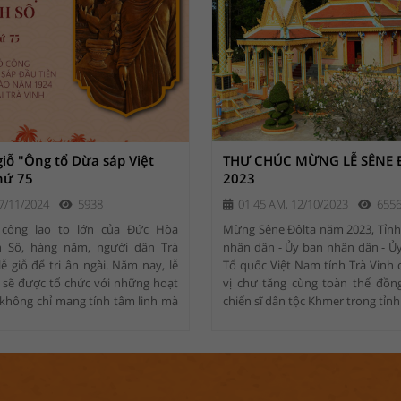
giỗ "Ông tổ Dừa sáp Việt
THƯ CHÚC MỪNG LỄ SÊNE
hứ 75
2023
7/11/2024
5938
01:45 AM, 12/10/2023
655
 công lao to lớn của Đức Hòa
Mừng Sêne Đôlta năm 2023, Tỉnh
 Sô, hàng năm, người dân Trà
nhân dân - Ủy ban nhân dân - Ủ
ễ giỗ để tri ân ngài. Năm nay, lễ
Tổ quốc Việt Nam tỉnh Trà Vinh 
5 sẽ được tổ chức với những hoạt
vị chư tăng cùng toàn thể đồng
 không chỉ mang tính tâm linh mà
chiến sĩ dân tộc Khmer trong tỉnh
ể gắn kết cộng đồng và quảng bá
p....