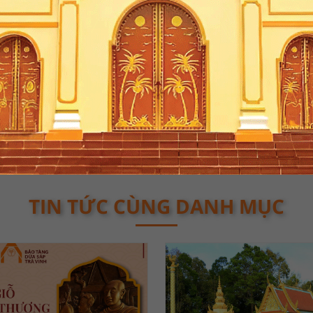
://duasapvicosap.com/
TIN TỨC CÙNG DANH MỤC