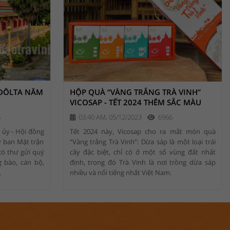
 ĐÔLTA NĂM
HỘP QUÀ “VÀNG TRẮNG TRÀ VINH”
VICOSAP - TẾT 2024 THÊM SẮC MÀU
6
03:40 AM, 05/12/2023
6966
 ủy - Hội đồng
Tết 2024 này, Vicosap cho ra mắt món quà
y ban Mặt trận
“Vàng trắng Trà Vinh”: Dừa sáp là một loại trái
có thư gửi quý
cây đặc biệt, chỉ có ở một số vùng đất nhất
 bào, cán bộ,
định, trong đó Trà Vinh là nơi trồng dừa sáp
.
nhiều và nổi tiếng nhất Việt Nam.