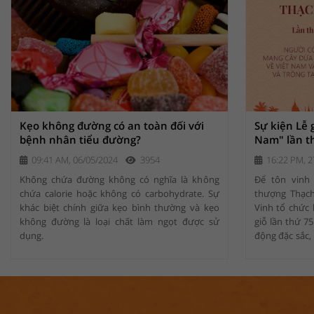
Kẹo không đường có an toàn đối với
Sự kiện Lễ 
bệnh nhân tiểu đường?
Nam" lần t
09:41 AM, 06/05/2024
3954
16:22 PM, 2
Không chứa đường không có nghĩa là không
Để tôn vinh
chứa calorie hoặc không có carbohydrate. Sự
thượng Thạch
khác biệt chính giữa kẹo bình thường và kẹo
Vinh tổ chức l
không đường là loại chất làm ngọt được sử
giỗ lần thứ 7
dụng.
động đặc sắc,
còn là dịp đ
văn hóa dừa sá