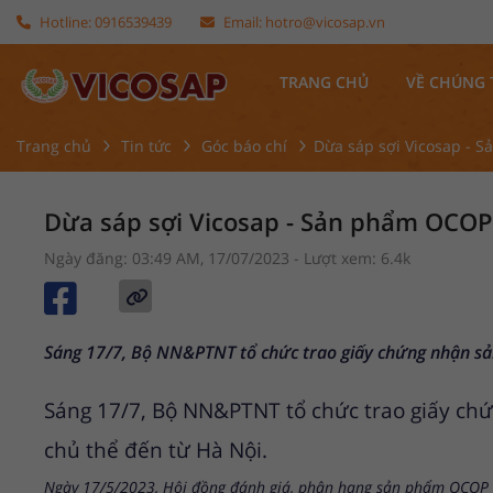
Hotline:
0916539439
Email:
hotro@vicosap.vn
TRANG CHỦ
VỀ CHÚNG 
Trang chủ
Tin tức
Góc báo chí
Dừa sáp sợi Vicosap - 
Dừa sáp sợi Vicosap - Sản phẩm OCOP
Ngày đăng: 03:49 AM, 17/07/2023
- Lượt xem: 6.4k
Sáng 17/7, Bộ NN&PTNT tổ chức trao giấy chứng nhận sản
Sáng 17/7, Bộ NN&PTNT tổ chức trao giấy chứ
chủ thể đến từ Hà Nội.
Ngày 17/5/2023, Hội đồng đánh giá, phân hạng sản phẩm OCOP 