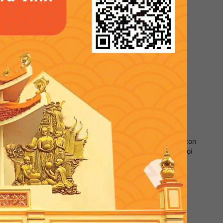
23, một lần nữa thật vô cùng vinh dự và tự hào vì đứa con
đang ngày càng tiến gần hơn với mọi người trên khắp mọi
 mong muốn ngày càng nâng cao giá trị trái Dừa sáp quê