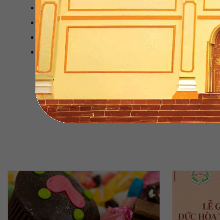
Hotline: 0917 837 577 - 0916 539 439
Mail:hotro@vicosap.vn
Website:
https://vicosap.vn/
Xem thêm các sản phẩm chế biến từ dừa sáp tại
https