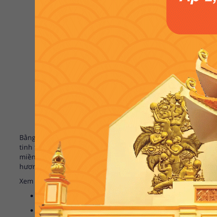
Bằng sự đột phá về bao bì lẫn chất lượng, sau những vòng đ
tinh thần
Dừa sáp sợi
đã đạt chuẩn
Ocop 5 sao cấp Quốc gia
miền đất nước. Sự kiện góp một phần vào sự thành công của
hương Trà Vinh.
Xem thêm:
DỪA SÁP SỢI VICOSAP – NÂNG KHÁT VỌNG ĐƯA DỪA SÁP
CÔNG TY TNHH CHẾ BIẾN DỪA SÁP CẦU KÈ
Địa chỉ: 253/5, Ấp 2, xã Thạnh Phú, huyện Cầu Kè, tỉnh 