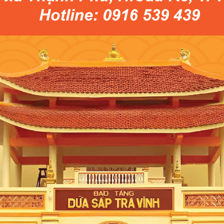
Ảnh Vicosap
ánh giá đầy nghiêm ngặt của Hội đồng đánh giá Trung ương, năm 20
. Đó là niềm vui, niềm hạnh phúc vì sản phẩm đặc sản quê hương 
 Vicosap trong gần 03 năm thành lập và xây dựng thương hiệu với
 ĐI KHẮP NĂM CHÂU
Trà Vinh