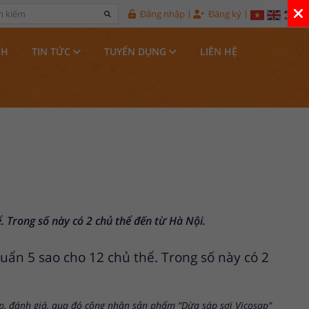
Đăng nhập
Đăng ký
NH
TIN TỨC
TUYỂN DỤNG
LIÊN HỆ
 Trong số này có 2 chủ thể đến từ Hà Nội.
ẩn 5 sao cho 12 chủ thể. Trong số này có 2
, đánh giá, qua đó công nhận sản phẩm “Dừa sáp sợi Vicosap"