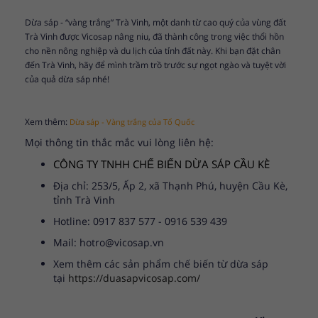
Dừa sáp - “vàng trắng” Trà Vinh, một danh từ cao quý của vùng đất
Trà Vinh được Vicosap nâng niu, đã thành công trong việc thổi hồn
cho nền nông nghiệp và du lịch của tỉnh đất này. Khi bạn đặt chân
đến Trà Vinh, hãy để mình trầm trồ trước sự ngọt ngào và tuyệt vời
của quả dừa sáp nhé!
Xem thêm:
Dừa sáp - Vàng trắng của Tổ Quốc
Mọi thông tin thắc mắc vui lòng liên hệ:
CÔNG TY TNHH CHẾ BIẾN DỪA SÁP CẦU KÈ
Địa chỉ: 253/5, Ấp 2, xã Thạnh Phú, huyện Cầu Kè,
tỉnh Trà Vinh
Hotline: 0917 837 577 - 0916 539 439
Mail: hotro@vicosap.vn
Xem thêm các sản phẩm chế biến từ dừa sáp
tại
https://duasapvicosap.com/