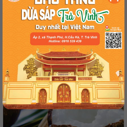
Cách trồng dừa sáp chuẩn nhất bạn nên biết
02:34 AM, 19/07/2022
7374
Dừa sáp hay còn được gọi là loại dừa đặc ruột với phần cùi dày,
hương vị hết sức đặc trưng nên nhận được sự ưa chuộng lớn. Là
đặc sản của vùng đất Trà Vinh nên loại trái này có giá thành cao,
được nhiều người tìm mua.