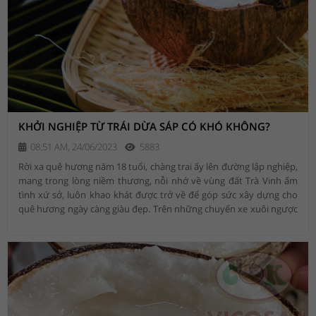
KHỞI NGHIỆP TỪ TRÁI DỪA SÁP CÓ KHÓ KHÔNG?
08:51 AM, 24/06/2023
5883
Rời xa quê hương năm 18 tuổi, chàng trai ấy lên đường lập nghiệp,
mang trong lòng niềm thương, nỗi nhớ về vùng đất Trà Vinh ấm
tình xứ sở, luôn khao khát được trở về để góp sức xây dựng cho
quê hương ngày càng giàu đẹp. Trên những chuyến xe xuôi ngược
đó