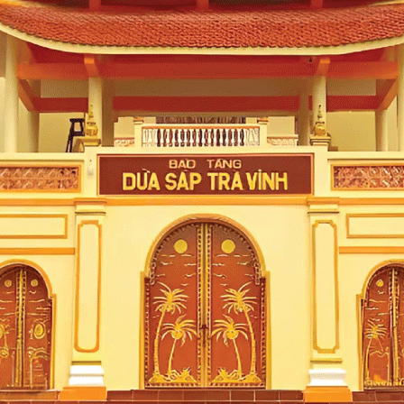
"Overthinking" - câu nói
Tổng hợp lời chúc 8/3 dành
ới trẻ?
nữ hay, ngắn gọn, ý nghĩa 
1/05/2024
4771
01:21 AM, 29/02/2024
599
suy nghĩ quá mức là quá trình sản
Ngày Quốc tế Phụ nữ 8/3 là dịp đ
ượng suy nghĩ thái quá, không cần
tình cảm, sự quan tâm đến nh
g hiệu quả. Những suy nghĩ trong
nữ xung quanh mình bằng nhữ
 thường là những suy nghĩ lan
lời chúc ý nghĩa. Nếu bạn đang 
ẫn tới kết luận, do đó chúng cứ
tìm được lời chúc ưng ý thì hãy 
i và gây cản trở những hoạt động
bài tổng hợp lời chúc 8/3 hay, ng
 như thể chất.
nhất dưới đây nhé.