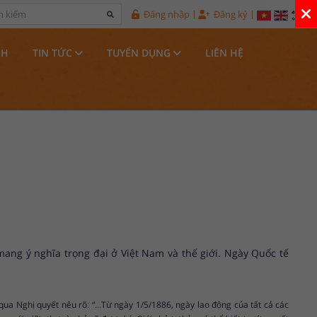
Đăng nhập
Đăng ký
NH
TIN TỨC
TUYỂN DỤNG
LIÊN HỆ
mang ý nghĩa trọng đại ở Việt Nam và thế giới. Ngày Quốc tế
a Nghị quyết nêu rõ: “...Từ ngày 1/5/1886, ngày lao động của tất cả các