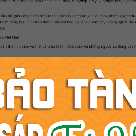
 một năm kế toán tại hầu hết các nhà máy, xí nghiệp ở Mỹ. Vào ngày này, hợp đồn
y đủ, giới công nhân trên toàn nước Mỹ đã tham gia bãi công nhằm gây áp lực b
mittinh, biểu tình trên thành phố với biểu ngữ: “Từ hôm nay không người thợ nà
gia.
n ở Việt Nam
àn thành nhiệm vụ mới và biểu lộ tình đoàn kết với những người lao động các 
 nhân dân lao động nước ta, ngày đoàn kết giai cấp công nhân và các dân tộc bị á
0. Ngày 1/5/1930 - lần đầu tiên trong lịch sử phong trào công nhân ở Đông Dươ
 với công nhân quốc tế, đồng thời đấu tranh trực diện với bọn đế quốc thực dân P
 1930 - 1931 với đỉnh cao là phong trào Xô Viết - Nghệ Tĩnh.
 được tổ chức kỷ niệm mittinh trọng thể tại Thủ đô Hà Nội với sự tham dự của 20 
 tịch Hồ Chí Minh đã ký Sắc lệnh số 22c NV/CC ngày 18/2/1946 về những ngày ng
ược nghỉ 1 ngày hưởng nguyên lương.