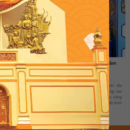
 tặng phái
Hội chợ OCOP: Hành trình nâng tầm
nhất
giá trị đặc sản Việt Nam
9
09:15 AM, 22/06/2026
257
ể bạn thể hiện
Hội chợ OCOP góp phần đưa đặc sản địa
ững người phụ
phương đến gần hơn với người tiêu dùng, tạo
ng món quà và
cơ hội xây dựng thương hiệu vùng miền, nâng
băn khoăn chưa
cao giá trị sản phẩm và thúc đẩy phát triển kinh
tham khảo ngay
tế bền vững.
ắn gọn, ý nghĩa