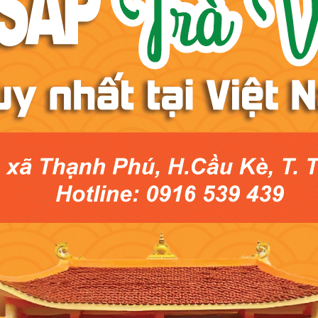
lịch sử đấu tranh, xây dựng và trưởng thành của giai cấp công nhân; khẳng định v
 bối cảnh ảnh hưởng nặng nề của bệnh dịch Covid-19 trong thời gian qua đến ho
 công nhân, người lao động Huyện Hưng Hà phấn đấu nâng cao chất lượng sản xuấ
47 năm Ngày Giải phóng miền Nam, thống nhất đất nước (30/4), Ngày Quốc tế Lao
TIN TỨC CÙNG DANH MỤC