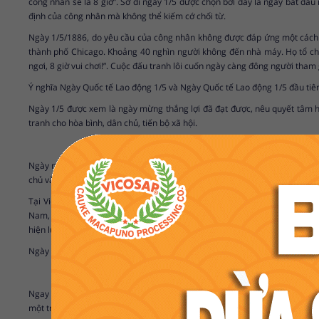
công nhân sẽ là 8 giờ”. Sở dĩ ngày 1/5 được chọn bởi đây là ngày bắt đầu
định của công nhân mà không thể kiếm cớ chối từ.
Ngày 1/5/1886, do yêu cầu của công nhân không được đáp ứng một cách đầ
thành phố Chicago. Khoảng 40 nghìn người không đến nhà máy. Họ tổ chức 
ngơi, 8 giờ vui chơi!”. Cuộc đấu tranh lôi cuốn ngày càng đông người tham 
Ý nghĩa Ngày Quốc tế Lao động 1/5 và Ngày Quốc tế Lao động 1/5 đầu tiê
Ngày 1/5 được xem là ngày mừng thắng lợi đã đạt được, nêu quyết tâm ho
tranh cho hòa bình, dân chủ, tiến bộ xã hội.
Ngày nay, Ngày Quốc tế Lao động 1/5 là ngày hội của giai cấp công nhân và
chủ và tiến bộ xã hội.
Tại Việt Nam, Ngày Quốc tế Lao động đầu tiên được tổ chức vào năm 193
Nam, đã biểu tình ngoài đường phố để biểu dương tình đoàn kết cách mạng
hiện luật lao động ngày làm việc 8 giờ. Đó là điểm bắt đầu cho cả cao trào
Ngày 1/5/1946, lần đầu tiên trong lịch sử nước ta, Ngày Quốc tế Lao động
Ngay sau khi Cách mạng Tháng Tám thành công, nước nhà được độc lập, Chủ
một trong những ngày lễ chính thức và công nhân lao động cả nước sẽ đ