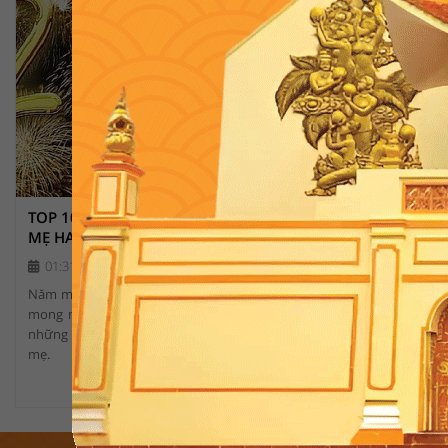
TOP 10 CÂU CHÚC TẾT ÔNG BÀ, CHA
Thế nào là 
MẸ HAY VÀ Ý NGHĨA
trend của gi
01:31 AM, 09/12/2023
6202
08:59 AM, 2
Năm mới đang đến gần, ai trong chúng ta cũng
Overthinking 
mong muốn dành những lời tốt đẹp nhất đến
sinh ra một l
những người thân yêu đặc biệt là ông bà, cha
thiết và khôn
mẹ.
Overthinking
man, không d
lặp đi lặp lạ
tinh thần cũng