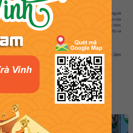
ai trò, vị trí, những đóng góp to lớn của lực lực lượng công nhân và người
ạt động lao động sản xuất, kinh doanh. Phát huy truyền thống quý báu của
t, hồi phục nền kinh tế trước ảnh hưởng của dịch bệnh Covid-19; tổ chức
 động 1/5, 132 năm Ngày sinh của Chủ tịch Hồ Chí Minh vĩ đại (19/5) và
Sưu tầm