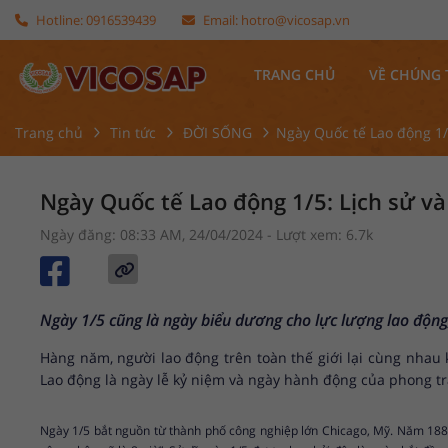
Hotline:
0916539439
Email:
hotro@vicosap.vn
TRANG CHỦ
VỀ CHÚNG 
Trang chủ
Tin tức
ĐỜI SỐNG
Ngày Quốc tế Lao động 1/5
Ngày Quốc tế Lao động 1/5: Lịch sử và
Ngày đăng: 08:33 AM, 24/04/2024
- Lượt xem: 6.7k
Ngày 1/5 cũng là ngày biểu dương cho lực lượng lao động,
Hàng năm, người lao động trên toàn thế giới lại cùng nhau 
Lao động là ngày lễ kỷ niệm và ngày hành động của phong tr
Ngày 1/5 bắt nguồn từ thành phố công nghiệp lớn Chicago, Mỹ. Năm 1886,