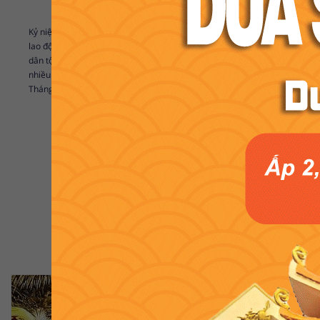
Kỷ niệm 136 năm ngày Quốc tế Lao động 1/5/2022 là dịp để chúng ta ôn lại 
lao động cho sự phát triển của xã hội. Hòa cùng khí thế chung đó, trước
dân tộc và giai cấp công nhân Việt Nam, các cấp Công đoàn và lực lượng
nhiều hoạt động thiết thực, thi đua lập thành tích chào mừng kỷ niệm 
Tháng Công nhân năm 2022.