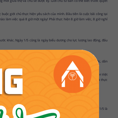
g mới giữa thợ và chủ sẽ được ký. Giới chủ tư bản có thể biết trước quyết
uộc giới chủ thực hiện yêu sách của mình. Đầu tiên là cuộc bãi công tại
o làm việc quá 8 giờ một ngày! Phải thực hiện 8 giờ làm việc, 8 giờ nghỉ
nước khác. Ngày 1/5 cũng là ngày biểu dương cho lực lượng lao động, đấu
p bức trên thế giới trong cuộc đấu tranh vì hòa bình, độc lập dân tộc, dân
ng, giai cấp công nhân nước ta dưới sự lãnh đạo của Đảng Cộng sản Việt
háp, đòi Pháp phải cải thiện điều kiện làm việc, phải tăng lương và thực
vạn nhân dân lao động.
hỉ Tết, lễ kỷ niệm lịch sử và lễ tôn giáo, trong đó công bố: Ngày 1/5 là