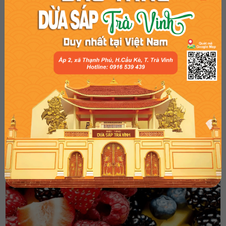
TOP 5 CÔNG DỤNG CỰC ĐỈNH CỦA NHÃN LỒNG BẠN
KHÔNG NÊN BỎ QUA
03:41 AM, 17/08/2023
10040
Nhãn lồng – quả nhỏ như trứng cút, sống màu xanh, chín vàng
ươm, không chỉ là món ăn ngon miệng, mà còn mang tới rất nhiều
công dụng tuyệt vời cho sức khỏe.