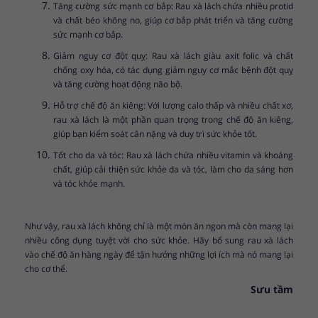
Tăng cường sức mạnh cơ bắp: Rau xà lách chứa nhiều protid
và chất béo không no, giúp cơ bắp phát triển và tăng cường
sức mạnh cơ bắp.
Giảm nguy cơ đột quỵ: Rau xà lách giàu axit folic và chất
chống oxy hóa, có tác dụng giảm nguy cơ mắc bệnh đột quỵ
và tăng cường hoạt động não bộ.
Hỗ trợ chế độ ăn kiêng: Với lượng calo thấp và nhiều chất xơ,
rau xà lách là một phần quan trọng trong chế độ ăn kiêng,
giúp bạn kiểm soát cân nặng và duy trì sức khỏe tốt.
Tốt cho da và tóc: Rau xà lách chứa nhiều vitamin và khoáng
chất, giúp cải thiện sức khỏe da và tóc, làm cho da sáng hơn
và tóc khỏe mạnh.
Như vậy, rau xà lách không chỉ là một món ăn ngon mà còn mang lại
nhiều công dụng tuyệt vời cho sức khỏe. Hãy bổ sung rau xà lách
vào chế độ ăn hàng ngày để tận hưởng những lợi ích mà nó mang lại
cho cơ thể.
Sưu tầm