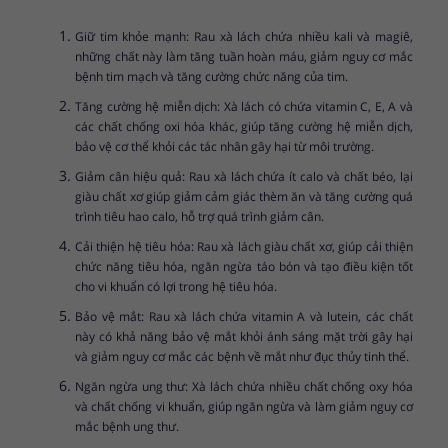
Giữ tim khỏe mạnh: Rau xà lách chứa nhiều kali và magiê,
những chất này làm tăng tuần hoàn máu, giảm nguy cơ mắc
bệnh tim mạch và tăng cường chức năng của tim.
Tăng cường hệ miễn dịch: Xà lách có chứa vitamin C, E, A và
các chất chống oxi hóa khác, giúp tăng cường hệ miễn dịch,
bảo vệ cơ thể khỏi các tác nhân gây hại từ môi trường.
Giảm cân hiệu quả: Rau xà lách chứa ít calo và chất béo, lại
giàu chất xơ giúp giảm cảm giác thèm ăn và tăng cường quá
trình tiêu hao calo, hỗ trợ quá trình giảm cân.
Cải thiện hệ tiêu hóa: Rau xà lách giàu chất xơ, giúp cải thiện
chức năng tiêu hóa, ngăn ngừa táo bón và tạo điều kiện tốt
cho vi khuẩn có lợi trong hệ tiêu hóa.
Bảo vệ mắt: Rau xà lách chứa vitamin A và lutein, các chất
này có khả năng bảo vệ mắt khỏi ánh sáng mặt trời gây hại
và giảm nguy cơ mắc các bệnh về mắt như đục thủy tinh thể.
Ngăn ngừa ung thư: Xà lách chứa nhiều chất chống oxy hóa
và chất chống vi khuẩn, giúp ngăn ngừa và làm giảm nguy cơ
mắc bệnh ung thư.