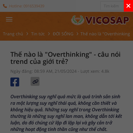
Hotline:
0916539439
Trang chủ
Tin tức
ĐỜI SỐNG
Thế nào là "Overthinking" 
Thế nào là "Overthinking" - câu nói
trend của giới trẻ?
Ngày đăng: 08:59 AM, 21/05/2024
- Lượt xem: 4.8k
Overthinking suy nghĩ quá mức là quá trình sản sinh
ra một lượng suy nghĩ thái quá, không cần thiết và
không hiệu quả. Những suy nghĩ trong Overthinking
thường là những suy nghĩ lan man, không dẫn tới kết
luận, do đó chúng cứ lặp đi lặp lại và gây cản trở
những hoạt động tinh thần cũng như thể chất.