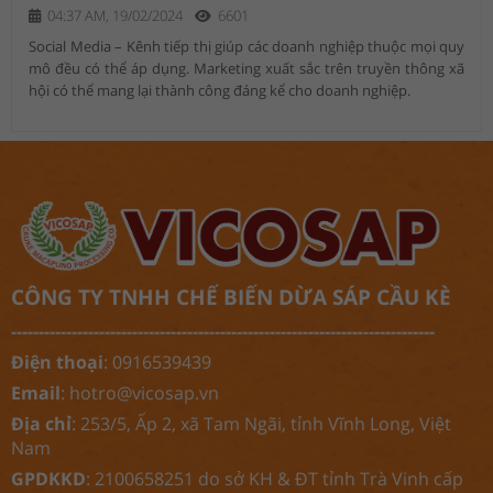
04:37 AM, 19/02/2024
6601
Social Media – Kênh tiếp thị giúp các doanh nghiệp thuộc mọi quy
mô đều có thể áp dụng. Marketing xuất sắc trên truyền thông xã
hội có thể mang lại thành công đáng kể cho doanh nghiệp.
CÔNG TY TNHH CHẾ BIẾN DỪA SÁP CẦU KÈ
-----------------------------------------------------------------------------
Điện thoại
: 0916539439
Email
:
hotro@vicosap.vn
Địa chỉ
: 253/5, Ấp 2, xã Tam Ngãi, tỉnh Vĩnh Long, Việt
Nam
GPDKKD
: 2100658251 do sở KH & ĐT tỉnh Trà Vinh cấp