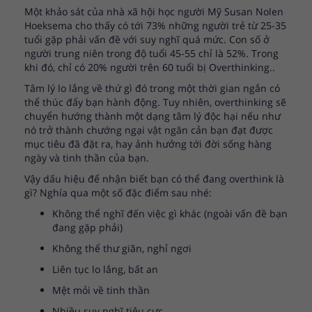
Một khảo sát của nhà xã hội học người Mỹ Susan Nolen
Hoeksema cho thấy có tới 73% những người trẻ từ 25-35
tuổi gặp phải vấn đề với suy nghĩ quá mức. Con số ở
người trung niên trong độ tuổi 45-55 chỉ là 52%. Trong
khi đó, chỉ có 20% người trên 60 tuổi bị Overthinking..
Tâm lý lo lắng về thứ gì đó trong một thời gian ngắn có
thể thúc đẩy bạn hành động. Tuy nhiên, overthinking sẽ
chuyển hướng thành một dạng tâm lý độc hại nếu như
nó trở thành chướng ngại vật ngăn cản bạn đạt được
mục tiêu đã đặt ra, hay ảnh hưởng tới đời sống hàng
ngày và tinh thần của bạn.
Vậy dấu hiệu để nhận biết bạn có thể đang overthink là
gì? Nghía qua một số đặc điểm sau nhé:
Không thể nghĩ đến việc gì khác (ngoài vấn đề bạn
đang gặp phải)
Không thể thư giãn, nghỉ ngơi
Liên tục lo lắng, bất an
Mệt mỏi về tinh thần
Nhiều suy nghĩ tiêu cực