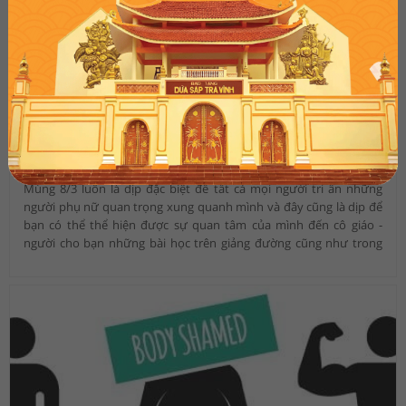
Những món quà tặng 8/3 cho cô giáo ý nghĩa nhất
01:41 AM, 04/03/2024
6175
Mùng 8/3 luôn là dịp đặc biệt để tất cả mọi người tri ân những
người phụ nữ quan trọng xung quanh mình và đây cũng là dịp để
bạn có thể thể hiện được sự quan tâm của mình đến cô giáo -
người cho bạn những bài học trên giảng đường cũng như trong
cuộc sống. Dưới đây là 7 món quà tặng 8/3 cho cô giáo mà bạn có
thể tham khảo để dành tặng cho người thầy quan trọng của mình.