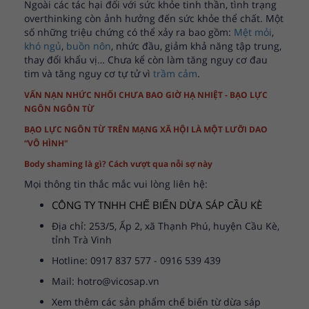
Ngoài các tác hại đối với sức khỏe tinh thần, tình trạng
overthinking còn ảnh hưởng đến sức khỏe thể chất. Một
số những triệu chứng có thể xảy ra bao gồm:
Mệt mỏi
,
khó ngủ
,
buồn nôn
, nhức đầu, giảm khả năng tập trung,
thay đổi khẩu vị… Chưa kể còn làm tăng nguy cơ đau
tim và tăng nguy cơ tự tử vì
trầm cảm
.
VẤN NẠN NHỨC NHỐI CHƯA BAO GIỜ HẠ NHIỆT - BẠO LỰC
NGÔN NGÔN TỪ
BẠO LỰC NGÔN TỪ TRÊN MẠNG XÃ HỘI LÀ MỘT LƯỠI DAO
“VÔ HÌNH"
Body shaming là gì? Cách vượt qua nỗi sợ này
Mọi thông tin thắc mắc vui lòng liên hệ:
CÔNG TY TNHH CHẾ BIẾN DỪA SÁP CẦU KÈ
Địa chỉ: 253/5, Ấp 2, xã Thạnh Phú, huyện Cầu Kè,
tỉnh Trà Vinh
Hotline: 0917 837 577 - 0916 539 439
Mail: hotro@vicosap.vn
Xem thêm các sản phẩm chế biến từ dừa sáp