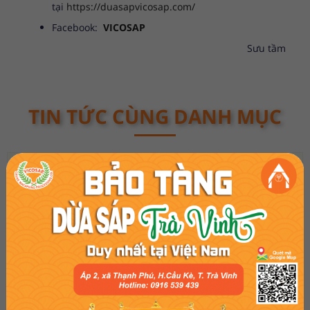
tại
https://duasapvicosap.com/
Facebook:
VICOSAP
Sưu tầm
TIN TỨC CÙNG DANH MỤC