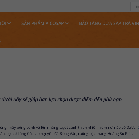
TÔI
SẢN PHẨM VICOSAP
BẢO TÀNG DỪA SÁP TRÀ VI
?
 ý dưới đây sẽ giúp bạn lựa chọn được điểm đến phù hợp.
trùng, mây bồng bềnh vẽ lên những tuyệt cảnh thiên nhiên hiếm nơi nào có được.
Văn; cột cờ Lũng Cú; cao nguyên đá Đồng Văn; ruộng bậc thang Hoàng Su Phì…