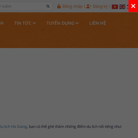
Đăng nhập
Đăng ký
NH
TIN TỨC
TUYỂN DỤNG
LIÊN HỆ
Du lịch Hà Giang
, bạn có thể ghé thăm những điểm du lịch nổi tiếng như: