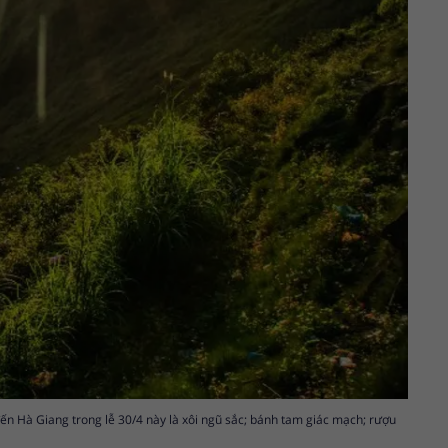
ến Hà Giang trong lễ 30/4 này là xôi ngũ sắc; bánh tam giác mạch; rượu