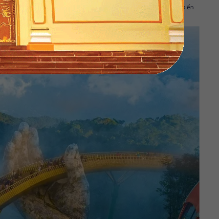
 của mình.
Du lịch Đà Nẵng
, du khách có cơ hội vui chơi ở những bãi biển
 Cầu Rồng; Cầu quay sông Hàn;...