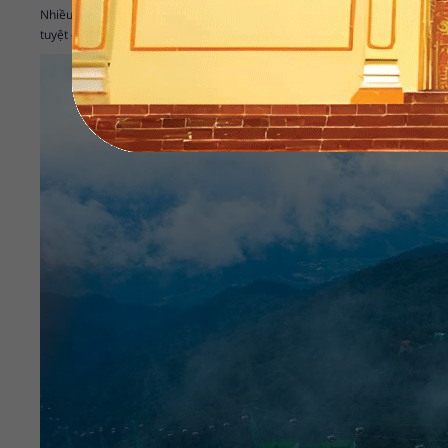
Nhiều du khách nói rằng Đà Nẵng là một nơi đáng sống nhất, là điểm du lị
tuyệt đẹp; khám phá Bà Nà Hill; Bán đảo Sơn Trà; Công viên Châu Á; Suố