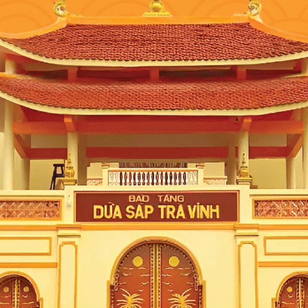
; Hệ thống các đảo và hang động đẹp; Các bãi tắm đẹp; Khu phố cổ Hạ Long; Côn
rân châu Hạ Long; gà đồi Tiên Yên; bún bề bề; bánh gật gù… là những món ngon nên
i truyền thống lịch sử “ngàn năm văn hiến” và nét văn hóa thanh lịch bao đời, Hà 
 Lăng chủ tịch Hồ Chí Minh; nhà thờ lớn Hà Nội; cầu Long Biên; tứ Trấn Thăng L
àng…
 và các di sản văn hóa quốc gia.
Du lịch Huế
, bạn có thể tham quan Đại Nội; cá