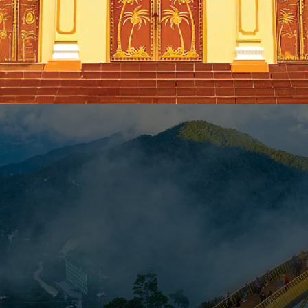
ch đáng để đi nhất. Không khó hiểu khi nhiều người chọn đây là điểm du lịch 30/4
i khoáng Thần Tài; Làng bích họa Tam Thanh; Bảo tàng Đồng Đình; Ngũ Hành Sơn;