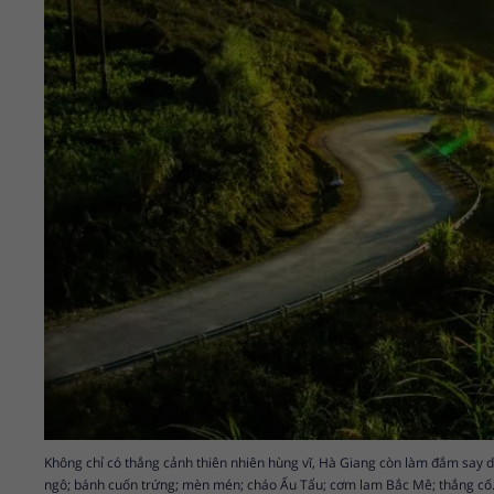
Không chỉ có thắng cảnh thiên nhiên hùng vĩ, Hà Giang còn làm đắm say d
ngô; bánh cuốn trứng; mèn mén; cháo Ấu Tẩu; cơm lam Bắc Mê; thắng c