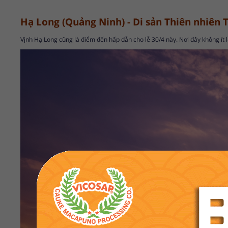
Hạ Long (Quảng Ninh) - Di sản Thiên nhiên T
Vịnh Hạ Long cũng là điểm đến hấp dẫn cho lễ 30/4 này. Nơi đây không ít lầ