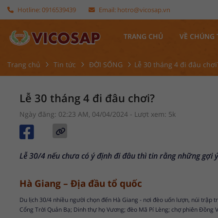
Hotline:
0916539439
Email:
hotro@vicosap.vn
TRANG CHỦ
VỀ CHÚNG 
Trang chủ
Tin tức
ĐỜI SỐNG
Lễ 30 tháng 4 đi đâu chơi
Lễ 30 tháng 4 đi đâu chơi?
Ngày đăng: 02:23 AM, 04/04/2024
- Lượt xem: 5k
Lễ 30/4 nếu chưa có ý định đi đâu thì tin rằng những gợi
Hà Giang – Địa đầu tổ quốc
Du lịch 30/4
nhiều người chọn đến Hà Giang - nơi đèo uốn lượn, núi trập 
Cổng Trời Quản Bạ; Dinh thự họ Vương; đèo Mã Pí Lèng; chợ phiên Đồng 