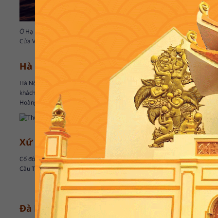
Ở Hạ Long còn nhiều điểm tham quan hấp dẫn khác như: Vịnh Bái Tử Long
Cửa Vạn; Núi Bài Thơ;... Các loại hải sản tươi ngon; chả mực; sữa chua t
Hà Nội - Thủ đô ngàn năm Văn Hiến
Hà Nội trung tâm văn hóa, chính trị lớn nhất và là thủ đô của cả nước. Vớ
khách không thiếu nơi để khám phá, từ nội thành ra đến ngoại thành như:
Hoàng Thành Thăng Long; nhà tù Hỏa Lò; Hồ Gươm; chùa Hương; Bát Tr
Xứ Huế mộng mơ
Cố đô Huế là điểm đến lý tưởng cho những ai muốn khám phá ký ức xưa cũ
Cầu Tràng Tiền; Núi Bạch Mã; Biển Lăng Cô; Chợ Đông Ba; Thôn Vĩ Dạ…
Đà Nẵng - Nơi đáng sống nhất