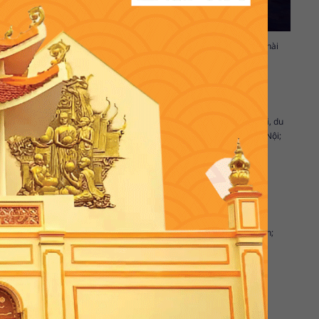
g viên Sun World; Bán đảo Tuần Châu; Bảo tàng Quảng Ninh; Làng chài
 thử khi
du lịch Hạ Long
.
Nội là điểm đến hấp dẫn với du khách mọi miền tổ quốc.
Du lịch Hà Nội
, du
ong; chùa Trấn Quốc; phủ Tây Hồ; Văn Miếu Quốc Tử Giám; Phố cổ Hà Nội;
c lăng tẩm; Chùa Thiên Mụ; Sông Hương; Đồi Vọng Cảnh; Núi Ngự Bình;