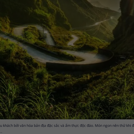
u khách bởi văn hóa bản địa đặc sắc và ẩm thực độc đáo. Món ngon nên thử khi đ
ố…