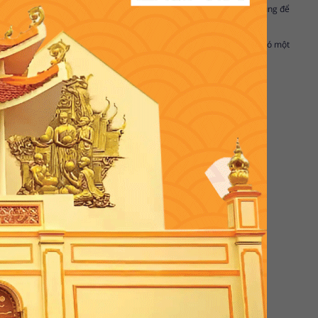
ịa Trung Hải. Với hương thơm đặc biệt, hoa oải hương thường được dùng để
c tố cần thiết cho cơ thể, vì vậy ăn hoa oải hương giúp đẹp da và có một