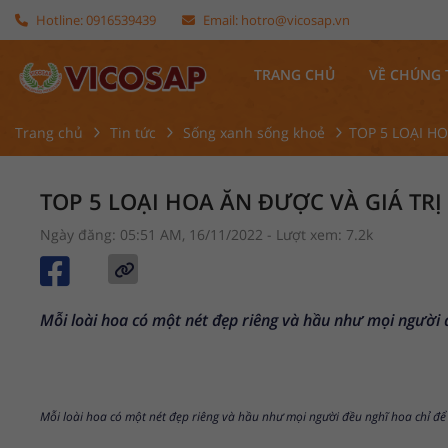
Hotline:
0916539439
Email:
hotro@vicosap.vn
TRANG CHỦ
VỀ CHÚNG 
Trang chủ
Tin tức
Sống xanh sống khoẻ
TOP 5 LOẠI H
TOP 5 LOẠI HOA ĂN ĐƯỢC VÀ GIÁ TR
Ngày đăng: 05:51 AM, 16/11/2022
- Lượt xem: 7.2k
Mỗi loài hoa có một nét đẹp riêng và hầu như mọi người đ
Mỗi loài hoa có một nét đẹp riêng và hầu như mọi người đều nghĩ hoa chỉ để