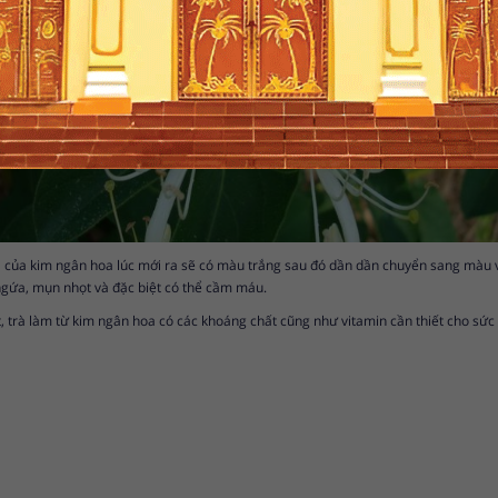
a của kim ngân hoa lúc mới ra sẽ có màu trắng sau đó dần dần chuyển sang màu và
ngứa, mụn nhọt và đặc biệt có thể cầm máu.
ệt, trà làm từ kim ngân hoa có các khoáng chất cũng như vitamin cần thiết cho sức