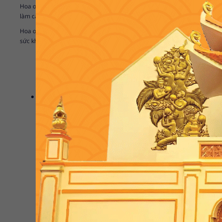
Lavandula angustifolia
Hoa oải hương có tên gọi khoa học là
có mùi h
làm các món ăn nhẹ như tráng miệng, đồ uống hoặc là các món nướng cũn
Hoa oải hương có tác dụng xua đuổi côn trùng, làm mùi hương dịu nhẹ cho
sức khỏe tốt. Tinh dầu hoa oải hương có tác dụng chống viêm và chống 
Kim ngân hoa