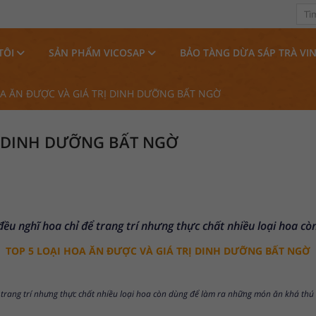
TÔI
SẢN PHẨM VICOSAP
BẢO TÀNG DỪA SÁP TRÀ VI
OA ĂN ĐƯỢC VÀ GIÁ TRỊ DINH DƯỠNG BẤT NGỜ
Ị DINH DƯỠNG BẤT NGỜ
ều nghĩ hoa chỉ để trang trí nhưng thực chất nhiều loại hoa c
TOP 5 LOẠI HOA ĂN ĐƯỢC VÀ GIÁ TRỊ DINH DƯỠNG BẤT NGỜ
 trang trí nhưng thực chất nhiều loại hoa còn dùng để làm ra những món ăn khá thú 