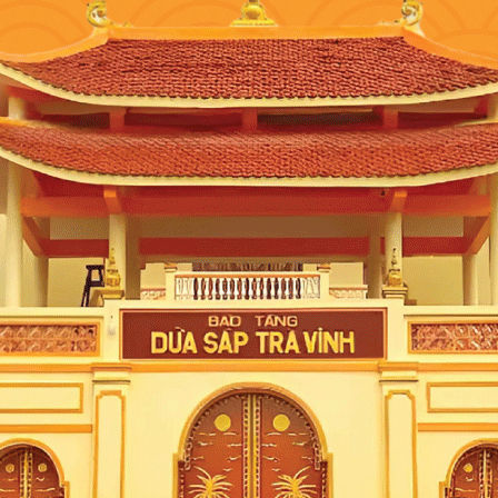
ương nồng nàn mặc dù chỉ là một loại cây bụi thường niên, có xuất xứ từ vùng Đ
g có thể kết hợp hoa oải hương để tạo ra hương vị chuẩn ngon.
 căn phòng thêm trong lành. Trong hoa oải hương có chứa vitamin cũng như các sắ
nấm.