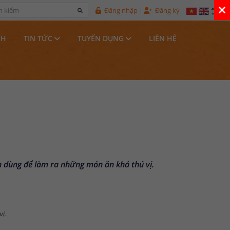
Đăng nhập
Đăng ký
NH
TIN TỨC
TUYỂN DỤNG
LIÊN HỆ
òn dùng để làm ra những món ăn khá thú vị.
vị.