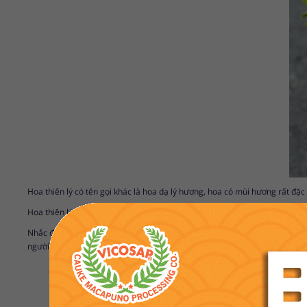
Hoa thiên lý có tên gọi khác là hoa dạ lý hương, hoa có mùi hương rất đặc
Hoa thiên lý mọc theo từng chùm, có sức sống mãnh liệt vào mùa xuân, hoa
Nhắc đến hoa thiên lý, nhiều người nghĩ ngay đến món “thiên lý xào thịt 
người xưa cho biết thì hoa thiên lý cũng được dùng để làm thuốc.