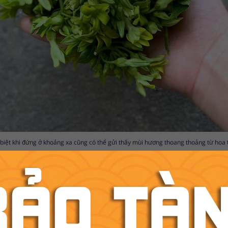
 biệt khi đứng ở khoảng xa cũng có thể gửi thấy mùi hương thoang thoảng từ hoa th
 nở rộ rất đẹp, người ta cũng thường trồng với mục đích trang trí vì vẻ đẹp ưa n
bò" một món ăn đã có từ thời xưa, thiên lý thơm dịu dễ ăn kết hợp với thịt bò tạ